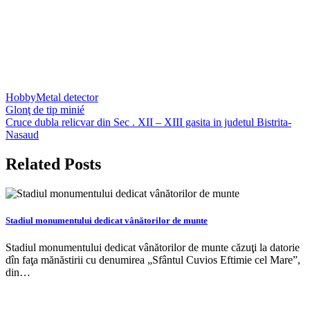
Hobby
Metal detector
Navigare
Glonţ de tip minié
Cruce dubla relicvar din Sec . XII – XIII gasita in judetul Bistrita-
în
Nasaud
articole
Related Posts
Stadiul monumentului dedicat vânătorilor de munte
Stadiul monumentului dedicat vânătorilor de munte căzuţi la datorie
dîn faţa mănăstirii cu denumirea „Sfântul Cuvios Eftimie cel Mare”,
din…