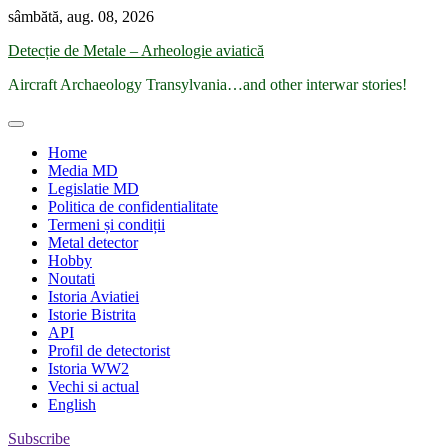
Skip
sâmbătă, aug. 08, 2026
to
Detecție de Metale – Arheologie aviatică
content
Aircraft Archaeology Transylvania…and other interwar stories!
Home
Media MD
Legislatie MD
Politica de confidentialitate
Termeni și condiții
Metal detector
Hobby
Noutati
Istoria Aviatiei
Istorie Bistrita
API
Profil de detectorist
Istoria WW2
Vechi si actual
English
Subscribe