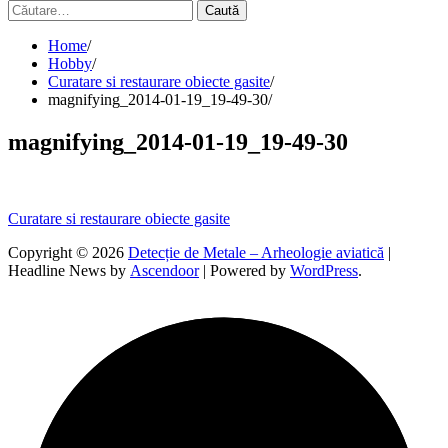
Caută
după:
Home
Hobby
Curatare si restaurare obiecte gasite
magnifying_2014-01-19_19-49-30
magnifying_2014-01-19_19-49-30
Navigare
Curatare si restaurare obiecte gasite
în
Copyright © 2026
Detecție de Metale – Arheologie aviatică
|
Headline News by
Ascendoor
| Powered by
WordPress
.
articole