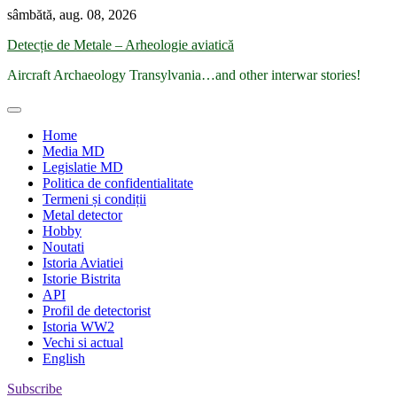
Skip
sâmbătă, aug. 08, 2026
to
Detecție de Metale – Arheologie aviatică
content
Aircraft Archaeology Transylvania…and other interwar stories!
Home
Media MD
Legislatie MD
Politica de confidentialitate
Termeni și condiții
Metal detector
Hobby
Noutati
Istoria Aviatiei
Istorie Bistrita
API
Profil de detectorist
Istoria WW2
Vechi si actual
English
Subscribe