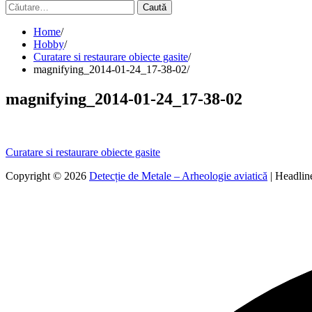
Caută
după:
Home
Hobby
Curatare si restaurare obiecte gasite
magnifying_2014-01-24_17-38-02
magnifying_2014-01-24_17-38-02
Navigare
Curatare si restaurare obiecte gasite
în
Copyright © 2026
Detecție de Metale – Arheologie aviatică
| Headli
articole