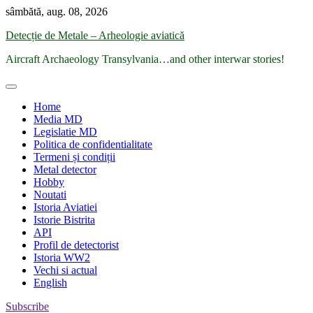
Skip
sâmbătă, aug. 08, 2026
to
Detecție de Metale – Arheologie aviatică
content
Aircraft Archaeology Transylvania…and other interwar stories!
Home
Media MD
Legislatie MD
Politica de confidentialitate
Termeni și condiții
Metal detector
Hobby
Noutati
Istoria Aviatiei
Istorie Bistrita
API
Profil de detectorist
Istoria WW2
Vechi si actual
English
Subscribe