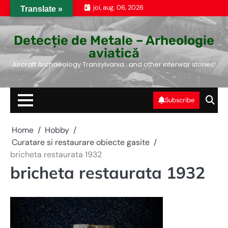
Skip
joi, aug. 06, 2026
Translate »
to
content
Detecție de Metale – Arheologie
aviatică
Aircraft Archaeology Transylvania…and other interwar stories!
Subscribe
Home
Hobby
Curatare si restaurare obiecte gasite
bricheta restaurata 1932
bricheta restaurata 1932