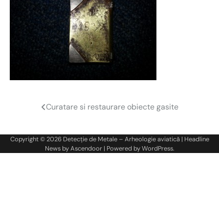
Curatare si restaurare obiecte gasite
Navigare
în
Copyright © 2026
Detecție de Metale – Arheologie aviatică
| Headline
articole
News by
Ascendoor
| Powered by
WordPress
.