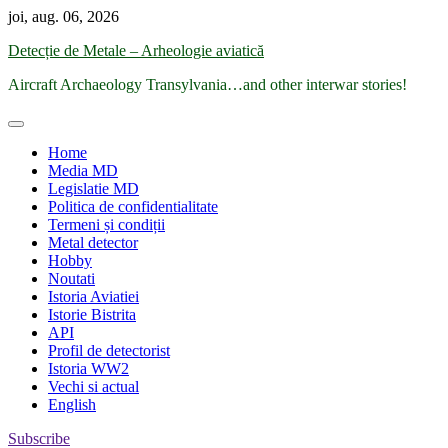
Skip
joi, aug. 06, 2026
to
Detecție de Metale – Arheologie aviatică
content
Aircraft Archaeology Transylvania…and other interwar stories!
Home
Media MD
Legislatie MD
Politica de confidentialitate
Termeni și condiții
Metal detector
Hobby
Noutati
Istoria Aviatiei
Istorie Bistrita
API
Profil de detectorist
Istoria WW2
Vechi si actual
English
Subscribe