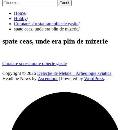
Caută
după:
Home
Hobby
Curatare si restaurare obiecte gasite
spate ceas, unde era plin de mizerie
spate ceas, unde era plin de mizerie
Navigare
Curatare si restaurare obiecte gasite
în
Copyright © 2026
Detecție de Metale – Arheologie aviatică
|
Headline News by
Ascendoor
| Powered by
WordPress
.
articole