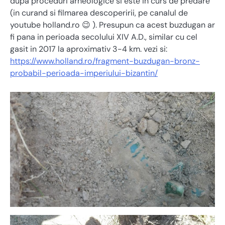
dupa proceduri arheologice si este in curs de predare
(in curand si filmarea descoperirii, pe canalul de
youtube holland.ro 😉 ). Presupun ca acest buzdugan ar
fi pana in perioada secolului XIV A.D., similar cu cel
gasit in 2017 la aproximativ 3-4 km. vezi si:
https://www.holland.ro/fragment-buzdugan-bronz-
probabil-perioada-imperiului-bizantin/