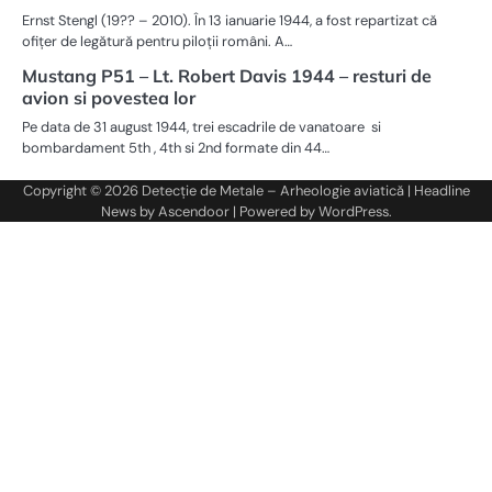
Ernst Stengl (19?? – 2010). În 13 ianuarie 1944, a fost repartizat că
ofițer de legătură pentru piloții români. A…
Mustang P51 – Lt. Robert Davis 1944 – resturi de
avion si povestea lor
Pe data de 31 august 1944, trei escadrile de vanatoare si
bombardament 5th , 4th si 2nd formate din 44…
Copyright © 2026
Detecție de Metale – Arheologie aviatică
| Headline
News by
Ascendoor
| Powered by
WordPress
.