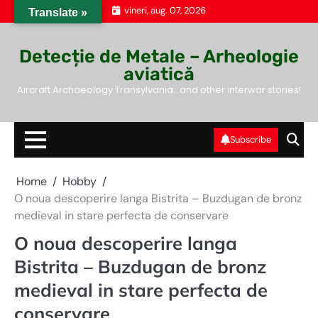
Skip
vineri, aug. 07, 2026
Translate »
to
content
Detecție de Metale – Arheologie
aviatică
Aircraft Archaeology Transylvania…and other interwar stories!
Subscribe
Home
Hobby
O noua descoperire langa Bistrita – Buzdugan de bronz
medieval in stare perfecta de conservare
O noua descoperire langa
Bistrita – Buzdugan de bronz
medieval in stare perfecta de
conservare