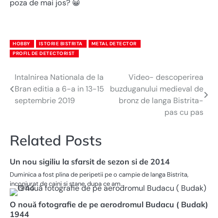
poza de mai jos? 😀
HOBBY
ISTORIE BISTRITA
METAL DETECTOR
PROFIL DE DETECTORIST
Intalnirea Nationala de la
Video- descoperirea
Navigare
Bran editia a 6-a in 13-15
buzduganului medieval de
în
septembrie 2019
bronz de langa Bistrita-
pas cu pas
articole
Related Posts
Un nou sigiliu la sfarsit de sezon si de 2014
Duminica a fost plina de peripetii pe o campie de langa Bistrita,
inconjurat de caini si stane, dupa ce am…
O nouă fotografie de pe aerodromul Budacu ( Budak)
1944