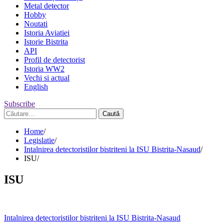
Metal detector
Hobby
Noutati
Istoria Aviatiei
Istorie Bistrita
API
Profil de detectorist
Istoria WW2
Vechi si actual
English
Subscribe
Caută
după:
Home
Legislatie
Intalnirea detectoristilor bistriteni la ISU Bistrita-Nasaud
ISU
ISU
Navigare
Intalnirea detectoristilor bistriteni la ISU Bistrita-Nasaud