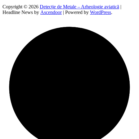
în
Copyright © 2026
Detecție de Metale – Arheologie aviatică
|
Headline News by
Ascendoor
| Powered by
WordPress
.
articole