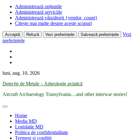
Administrează opțiunile
Administrează serviciile
Administrează vânzătorii {vendor_count}
Citește mai multe despre aceste scopuri
Vezi
Acceptă
Refuză
Vezi preferințele
Salvează preferințele
preferințele
Skip
luni, aug. 10, 2026
to
Detecție de Metale – Arheologie aviatică
content
Aircraft Archaeology Transylvania…and other interwar stories!
Home
Media MD
Legislatie MD
Politica de confidentialitate
Termeni și condiții