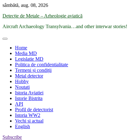
Skip
sâmbătă, aug. 08, 2026
to
Detecție de Metale – Arheologie aviatică
content
Aircraft Archaeology Transylvania…and other interwar stories!
Home
Media MD
Legislatie MD
Politica de confidentialitate
Termeni și condiții
Metal detector
Hobby
Noutati
Istoria Aviatiei
Istorie Bistrita
API
Profil de detectorist
Istoria WW2
Vechi si actual
English
Subscribe