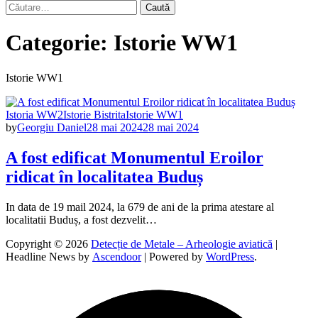
Caută
după:
Categorie:
Istorie WW1
Istorie WW1
Istoria WW2
Istorie Bistrita
Istorie WW1
by
Georgiu Daniel
28 mai 2024
28 mai 2024
A fost edificat Monumentul Eroilor
ridicat în localitatea Buduș
In data de 19 mail 2024, la 679 de ani de la prima atestare al
localitatii Buduș, a fost dezvelit…
Copyright © 2026
Detecție de Metale – Arheologie aviatică
|
Headline News by
Ascendoor
| Powered by
WordPress
.