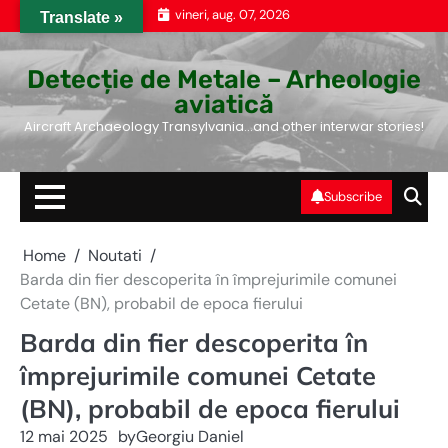
Skip
vineri, aug. 07, 2026
Translate »
to
content
Detecție de Metale – Arheologie
aviatică
Aircraft Archaeology Transylvania…and other interwar stories!
Subscribe
Home
Noutati
Barda din fier descoperita în împrejurimile comunei
Cetate (BN), probabil de epoca fierului
Barda din fier descoperita în
împrejurimile comunei Cetate
(BN), probabil de epoca fierului
12 mai 2025
by
Georgiu Daniel