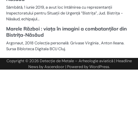
Sâmbătă, 1 iunie 2019, a avut loc întâlnirea cu reprezentanții
Inspectoratului pentru Situații de Urgență ”Bistrița”, Jud. Bistrița -
Năsăud, echipajul…
Marele Război : viața în imagini a combatanților din
Bistrița-Năsăud
Argonaut, 2018 Colecția personală: Grivase Virginia , Anton Ileana.
Sursa Bibloteca Digitala BCU Cluj.
Copyright © 2026
Detecție de Metale – Arheologie aviatică
| Headline
News by
Ascendoor
| Powered by
WordPress
.