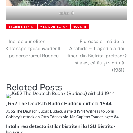
oplus_0
ISTORIE BISTRITA
METAL DETECTOR
NOUTATI
Inel de aur ofiter
Fioroasa crimă de la
Navigare
Transportgeschwader III
Apahida – Tragedia a doi
în
pe aerodromul Budacu
tineri din Bistrița: profesor
și elev, călău și victimă
articole
(1931)
Related Posts
JG52 The Deutsch Budak Budacu airfield 1944
JG52 The Deutsch Budak Budacu airfield 1944 Witness to John
Cobbey’s attack on Otto Fönnekold. Mr. Capitan Toader, aged 84,…
Intalnirea detectoristilor bistriteni la ISU Bistrita-
Nasaud