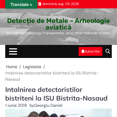
Skip
duminică, aug. 09, 2026
Translate »
to
content
Detecție de Metale – Arheologie
aviatică
Aircraft Archaeology Transylvania…and other interwar stories!
Subscribe
Home
Legislatie
Intalnirea detectoristilor bistriteni la ISU Bistrita-
Nasaud
Intalnirea detectoristilor
bistriteni la ISU Bistrita-Nasaud
1 iunie 2019
by
Georgiu Daniel