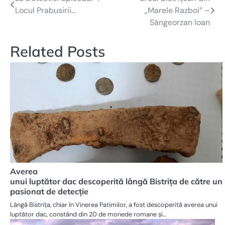
Navigare
Locul Prabusirii…
„Marele Razboi” –
în
Sângeorzan Ioan
articole
Related Posts
Averea
unui luptător dac descoperită lângă Bistrița de către un
pasionat de detecție
Lângă Bistrița, chiar în Vinerea Patimilor, a fost descoperită averea unui
luptător dac, constând din 20 de monede romane și…