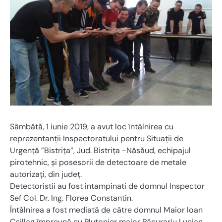
Sâmbătă, 1 iunie 2019, a avut loc întâlnirea cu
reprezentanții Inspectoratului pentru Situații de
Urgență ”Bistrița”, Jud. Bistrița -Năsăud, echipajul
pirotehnic, și posesorii de detectoare de metale
autorizați, din județ.
Detectoristii au fost intampinati de domnul Inspector
Sef Col. Dr. Ing. Florea Constantin.
Întâlnirea a fost mediată de către domnul Maior Ioan
Csillag împreună cu Plutonier major Păcurariu Lucian,