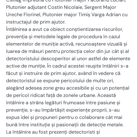
Plutonier adjutant Costin Nicolaie, Sergent Major
Ureche Florinel, Plutonier major Timiș Varga Adrian cu
instructajul de prim ajutor.
Întâlnirea a avut ca obiect conștientizarea riscurilor,
prevenția și metodele legale de procedura în cazul
elementelor de muniție activă, recunoaștere vizuală și
luarea de măsuri pentru protecția celor din jur cât și al
detectoristului descoperitor al unor astfel de elemente
active de muniție. În cadrul acestei reușite întâlniri s-a
făcut și instruire de prim ajutor, având în vedere că
detectoristul se expune pericolului de multe ori,
alegând adesea zone greu accesibile și cu un potențial
de pericol ridicat față de zonele urbane. Această
întâlnire a strâns legături frumoase între pasiune și
prevenție, s-au împărtășit experiențe proprii, s-au
expus idei și propuneri pentru o colaborare cât mai
bună între instituție și pasionații de detecție metale.
La întâlnire au fost prezenți detectoristi și