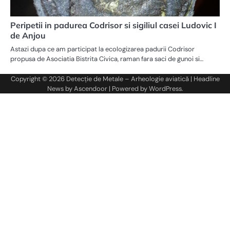
Peripetii in padurea Codrisor si sigiliul casei Ludovic I
de Anjou
Astazi dupa ce am participat la ecologizarea padurii Codrisor
propusa de Asociatia Bistrita Civica, raman fara saci de gunoi si…
Copyright © 2026
Detecție de Metale – Arheologie aviatică
| Headline
News by
Ascendoor
| Powered by
WordPress
.