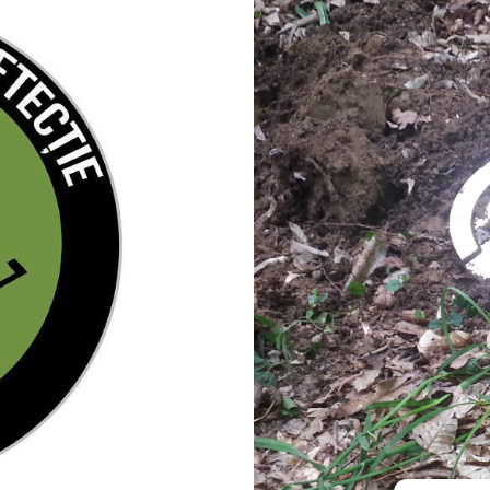
FĂRĂ
CATEGORIE
LEGISLATIE
METAL
DETECTOR
NOUTATI
TEORIA
CONSPIRATIILOR