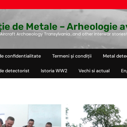
ie de Metale – Arheologie a
Aircraft Archaeology Transylvania…and other interwar stories!
de confidentialitate
Termeni și condiții
Metal dete
 de detectorist
Istoria WW2
Vechi si actual
En
ISTORIE
BISTRITA
LEGISLATIE