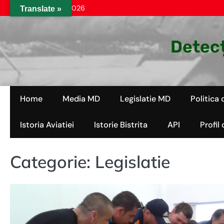
Skip
vineri, aug. 07, 2026
Translate »
to
content
Detecț
Home
Media MD
Legislatie MD
Politica 
Istoria Aviatiei
Istorie Bistrita
API
Profil
Categorie:
Legislatie