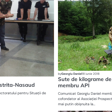
by
Georgiu Daniel
18 iunie 2018
Sute de kilograme de 
Bistrita-Nasaud
membru API
ectoratului pentru Situații de
Comunicat Georgiu Daniel membru 
cofondator al Asociației Prospec
mai putin obișnuita la…