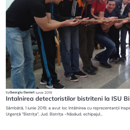
by
Georgiu Daniel
1 iunie 2019
Intalnirea detectoristilor bistriteni la ISU 
Sâmbătă, 1 iunie 2019, a avut loc întâlnirea cu reprezentanții Insp
Urgență ”Bistrița”, Jud. Bistrița -Năsăud, echipajul…