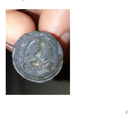
Navigare
în