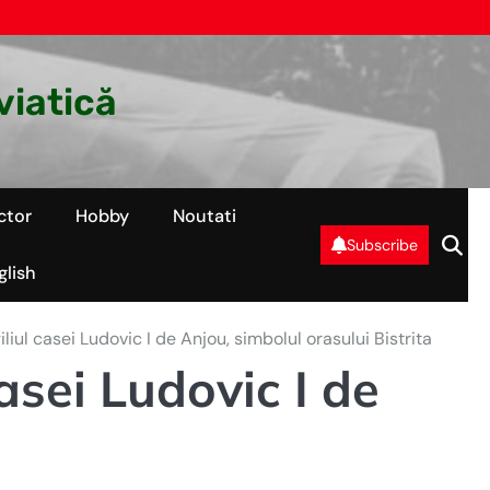
viatică
ctor
Hobby
Noutati
Subscribe
glish
iliul casei Ludovic I de Anjou, simbolul orasului Bistrita
casei Ludovic I de