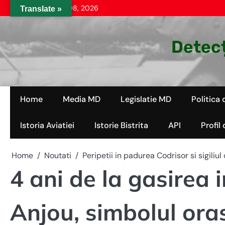
Skip
sâmbătă, aug. 08, 2026
Translate »
to
content
Detecț
Home
Media MD
Legislatie MD
Politica 
Istoria Aviatiei
Istorie Bistrita
API
Profil
Home
Noutati
Peripetii in padurea Codrisor si sigiliu
4 ani de la gasirea i
Anjou, simbolul oras