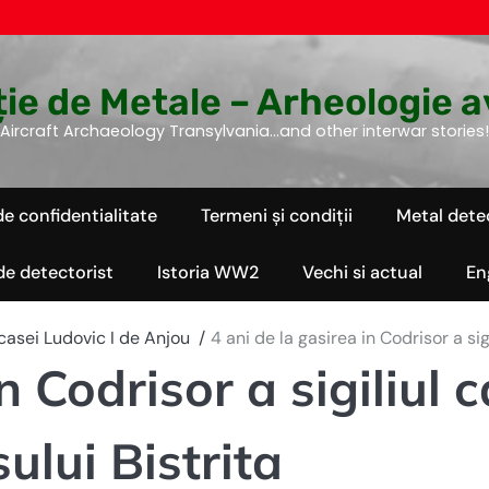
ie de Metale – Arheologie a
Aircraft Archaeology Transylvania…and other interwar stories!
de confidentialitate
Termeni și condiții
Metal dete
 de detectorist
Istoria WW2
Vechi si actual
En
l casei Ludovic I de Anjou
4 ani de la gasirea in Codrisor a sig
n Codrisor a sigiliul 
ului Bistrita