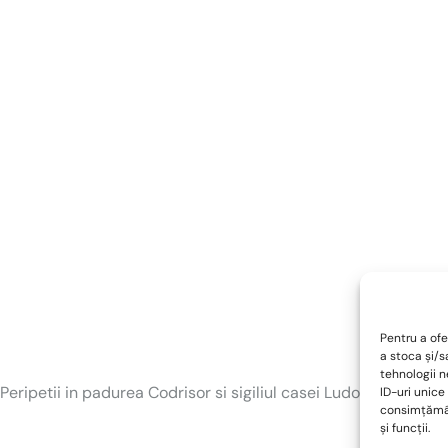
Pentru a ofe
a stoca și/
tehnologii 
Peripetii in padurea Codrisor si sigiliul casei Ludovic I de Anj
ID-uri unice
consimțămân
și funcții.