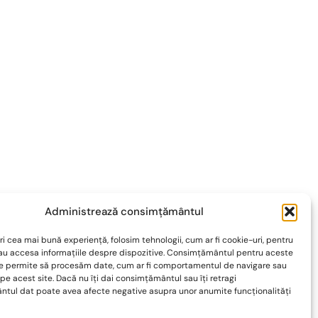
Administrează consimțământul
ri cea mai bună experiență, folosim tehnologii, cum ar fi cookie-uri, pentru
sau accesa informațiile despre dispozitive. Consimțământul pentru aceste
ne permite să procesăm date, cum ar fi comportamentul de navigare sau
ou
 pe acest site. Dacă nu îți dai consimțământul sau îți retragi
tul dat poate avea afecte negative asupra unor anumite funcționalități