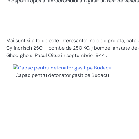
In capatul opus al aerodromului am gasit un rest de vesela
Mai sunt si alte obiecte interesante: inele de prelata, ca
Cylindrisch 250 – bombe de 250 KG ) bombe lanstate de c
Gheorghe si Pasul Oituz in septembrie 1944 .
Capac pentru detonator gasit pe Budacu