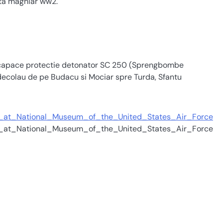
nta maghiar ww2.
lig, capace protectie detonator SC 250 (Sprengbombe
ecolau de pe Budacu si Mociar spre Turda, Sfantu
t_National_Museum_of_the_United_States_Air_Force