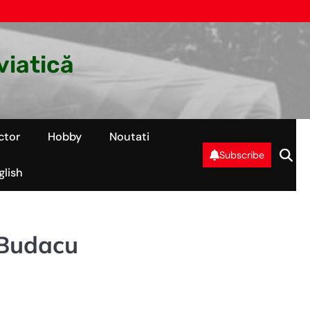
viatică
ctor
Hobby
Noutati
Subscribe
glish
 Budacu