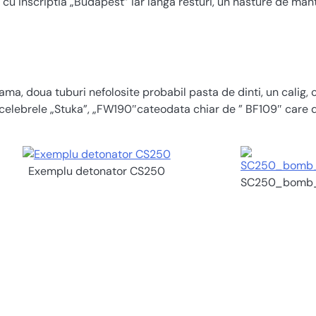
 cu inscriptia „Budapest” iar langa resturi, un nasture de ma
tarama, doua tuburi nefolosite probabil pasta de dinti, un ca
elebrele „Stuka”, „FW190″cateodata chiar de ” BF109″ care d
Exemplu detonator CS250
SC250_bomb_a