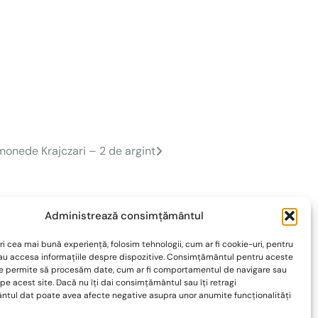
monede Krajczari – 2 de argint
Administrează consimțământul
Simpozionul național “BATALIA DE LA VASLUI –
ri cea mai bună experiență, folosim tehnologii, cum ar fi cookie-uri, pentru
1475” Vaslui, 14 -16 Iunie 2019
sau accesa informațiile despre dispozitive. Consimțământul pentru aceste
ne permite să procesăm date, cum ar fi comportamentul de navigare sau
sociația Prospectorii Istoriei este o organizație non-profit,
 pe acest site. Dacă nu îți dai consimțământul sau îți retragi
ormata de către și din pasionați de istorie, voluntari din toate
tul dat poate avea afecte negative asupra unor anumite funcționalități
udețele din…