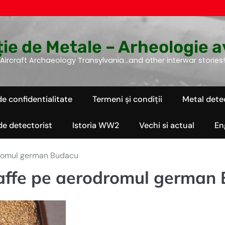
ie de Metale – Arheologie a
Aircraft Archaeology Transylvania…and other interwar stories!
de confidentialitate
Termeni și condiții
Metal dete
 de detectorist
Istoria WW2
Vechi si actual
En
dromul german Budacu
affe pe aerodromul german