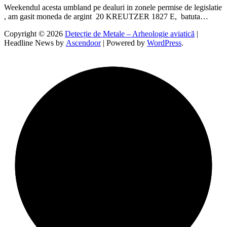
Weekendul acesta umbland pe dealuri in zonele permise de legislatie
, am gasit moneda de argint 20 KREUTZER 1827 E, batuta…
Copyright © 2026
Detecție de Metale – Arheologie aviatică
|
Headline News by
Ascendoor
| Powered by
WordPress
.