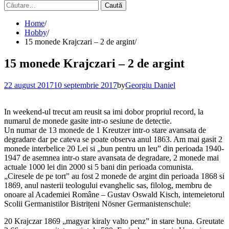
Caută
după:
Home
Hobby
15 monede Krajczari – 2 de argint
15 monede Krajczari – 2 de argint
22 august 2017
10 septembrie 2017
by
Georgiu Daniel
In weekend-ul trecut am reusit sa imi dobor propriul record, la
numarul de monede gasite intr-o sesiune de detectie.
Un numar de 13 monede de 1 Kreutzer intr-o stare avansata de
degradare dar pe cateva se poate observa anul 1863. Am mai gasit 2
monede interbelice 20 Lei si „bun pentru un leu” din perioada 1940-
1947 de asemnea intr-o stare avansata de degradare, 2 monede mai
actuale 1000 lei din 2000 si 5 bani din perioada comunista.
„Ciresele de pe tort” au fost 2 monede de argint din perioada 1868 si
1869, anul nasterii teologului evanghelic sas, filolog, membru de
onoare al Academiei Române – Gustav Oswald Kisch, intemeietorul
Scolii Germanistilor Bistrițeni Nösner Germanistenschule:
20 Krajczar 1869 „magyar kiraly valto penz” in stare buna. Greutate