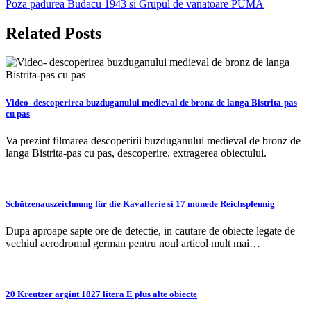
Poza padurea Budacu 1943 si Grupul de vanatoare PUMA
în
articole
Related Posts
Video- descoperirea buzduganului medieval de bronz de langa Bistrita-pas
cu pas
Va prezint filmarea descoperirii buzduganului medieval de bronz de
langa Bistrita-pas cu pas, descoperire, extragerea obiectului.
Schützenauszeichnung für die Kavallerie si 17 monede Reichspfennig
Dupa aproape sapte ore de detectie, in cautare de obiecte legate de
vechiul aerodromul german pentru noul articol mult mai…
20 Kreutzer argint 1827 litera E plus alte obiecte