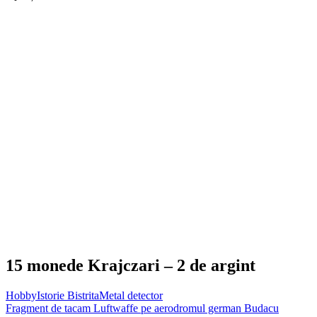
15 monede Krajczari – 2 de argint
Hobby
Istorie Bistrita
Metal detector
Navigare
Fragment de tacam Luftwaffe pe aerodromul german Budacu