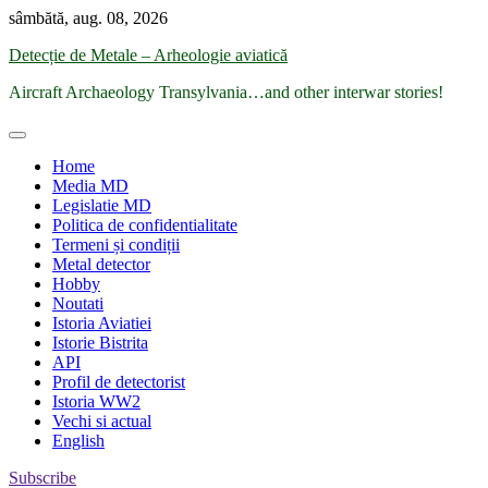
Skip
sâmbătă, aug. 08, 2026
to
Detecție de Metale – Arheologie aviatică
content
Aircraft Archaeology Transylvania…and other interwar stories!
Home
Media MD
Legislatie MD
Politica de confidentialitate
Termeni și condiții
Metal detector
Hobby
Noutati
Istoria Aviatiei
Istorie Bistrita
API
Profil de detectorist
Istoria WW2
Vechi si actual
English
Subscribe