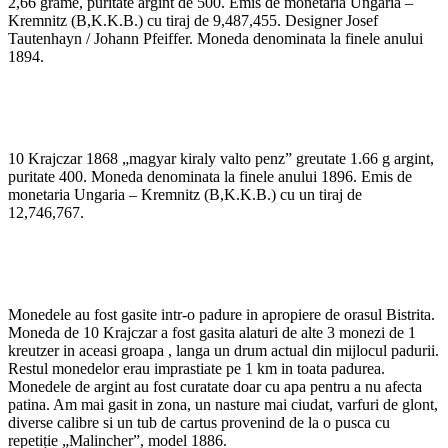
2,66 grame, puritate argint de 500. Emis de monetaria Ungaria –
Kremnitz (B,K.K.B.) cu tiraj de 9,487,455. Designer Josef
Tautenhayn / Johann Pfeiffer. Moneda denominata la finele anului
1894.
10 Krajczar 1868 „magyar kiraly valto penz” greutate 1.66 g argint,
puritate 400. Moneda denominata la finele anului 1896. Emis de
monetaria Ungaria – Kremnitz (B,K.K.B.) cu un tiraj de
12,746,767.
Monedele au fost gasite intr-o padure in apropiere de orasul Bistrita.
Moneda de 10 Krajczar a fost gasita alaturi de alte 3 monezi de 1
kreutzer in aceasi groapa , langa un drum actual din mijlocul padurii.
Restul monedelor erau imprastiate pe 1 km in toata padurea.
Monedele de argint au fost curatate doar cu apa pentru a nu afecta
patina. Am mai gasit in zona, un nasture mai ciudat, varfuri de glont,
diverse calibre si un tub de cartus provenind de la o pusca cu
repetiție „Malincher”, model 1886.