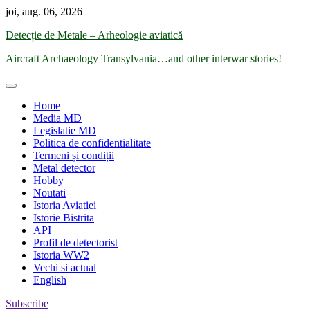
Skip
joi, aug. 06, 2026
to
Detecție de Metale – Arheologie aviatică
content
Aircraft Archaeology Transylvania…and other interwar stories!
Home
Media MD
Legislatie MD
Politica de confidentialitate
Termeni și condiții
Metal detector
Hobby
Noutati
Istoria Aviatiei
Istorie Bistrita
API
Profil de detectorist
Istoria WW2
Vechi si actual
English
Subscribe