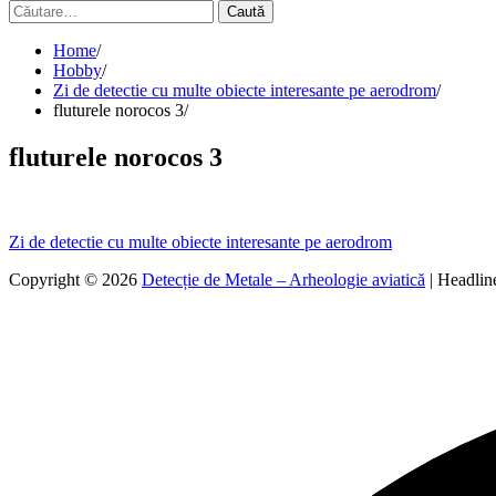
Caută
după:
Home
Hobby
Zi de detectie cu multe obiecte interesante pe aerodrom
fluturele norocos 3
fluturele norocos 3
Navigare
Zi de detectie cu multe obiecte interesante pe aerodrom
în
Copyright © 2026
Detecție de Metale – Arheologie aviatică
| Headli
articole