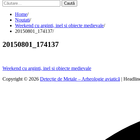
Caută
după:
Home
Noutati
Weekend cu arginti, inel si obiecte medievale
20150801_174137
20150801_174137
Navigare
Weekend cu arginti, inel si obiecte medievale
în
Copyright © 2026
Detecție de Metale – Arheologie aviatică
| Headli
articole