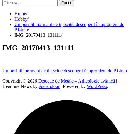
Caută
după:
Home
Hobby
Un posibil mormant de tip scitic descoperit în apropiere de
Bistrita
IMG_20170413_131111
IMG_20170413_131111
Navigare
Un posibil mormant de tip scitic descoperit în apropiere de Bistrita
în
Copyright © 2026
Detecție de Metale – Arheologie aviatică
|
Headline News by
Ascendoor
| Powered by
WordPress
.
articole