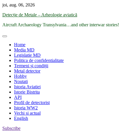
Skip
joi, aug. 06, 2026
to
Detecție de Metale – Arheologie aviatică
content
Aircraft Archaeology Transylvania…and other interwar stories!
Home
Media MD
Legislatie MD
Politica de confidentialitate
Termeni și condiții
Metal detector
Hobby
Noutati
Istoria Aviatiei
Istorie Bistrita
API
Profil de detectorist
Istoria WW2
Vechi si actual
English
Subscribe