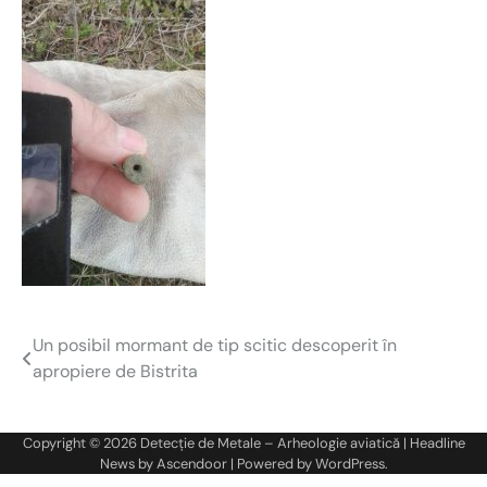
Un posibil mormant de tip scitic descoperit în
Navigare
apropiere de Bistrita
în
articole
Copyright © 2026
Detecție de Metale – Arheologie aviatică
| Headline
News by
Ascendoor
| Powered by
WordPress
.