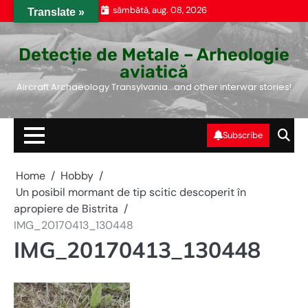
Skip
sâmbătă, aug. 08, 2026
Translate »
to
content
Detecție de Metale – Arheologie
aviatică
Aircraft Archaeology Transylvania…and other interwar stories!
Subscribe
Home
Hobby
Un posibil mormant de tip scitic descoperit în
apropiere de Bistrita
IMG_20170413_130448
IMG_20170413_130448