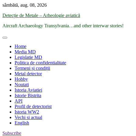
Skip
sâmbătă, aug. 08, 2026
to
Detecție de Metale – Arheologie aviatică
content
Aircraft Archaeology Transylvania…and other interwar stories!
Home
Media MD
Legislatie MD
Politica de confidentialitate
Termeni și condiții
Metal detector
Hobby
Noutati
Istoria Aviatiei
Istorie Bistrita
API
Profil de detectorist
Istoria WW2
Vechi si actual
English
Subscribe