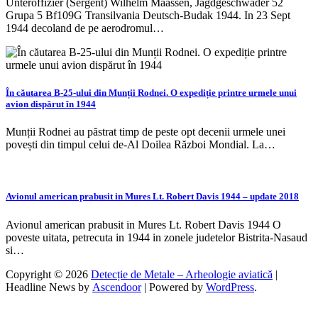
Unteroffizier (Sergent) Wilhelm Maassen, Jagdgeschwader 52
Grupa 5 Bf109G Transilvania Deutsch-Budak 1944. In 23 Sept
1944 decoland de pe aerodromul…
În căutarea B-25-ului din Munții Rodnei. O expediție printre urmele unui
avion dispărut în 1944
Munții Rodnei au păstrat timp de peste opt decenii urmele unei
povești din timpul celui de-Al Doilea Război Mondial. La…
Avionul american prabusit in Mures Lt. Robert Davis 1944 – update 2018
Avionul american prabusit in Mures Lt. Robert Davis 1944 O
poveste uitata, petrecuta in 1944 in zonele judetelor Bistrita-Nasaud
si…
Copyright © 2026
Detecție de Metale – Arheologie aviatică
|
Headline News by
Ascendoor
| Powered by
WordPress
.