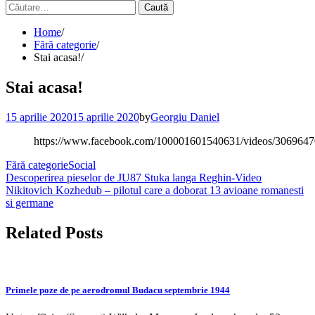
Caută
după:
Home
Fără categorie
Stai acasa!
Stai acasa!
15 aprilie 2020
15 aprilie 2020
by
Georgiu Daniel
https://www.facebook.com/100001601540631/videos/306964
Fără categorie
Social
Navigare
Descoperirea pieselor de JU87 Stuka langa Reghin-Video
Nikitovich Kozhedub – pilotul care a doborat 13 avioane romanesti
în
si germane
articole
Related Posts
Primele poze de pe aerodromul Budacu septembrie 1944