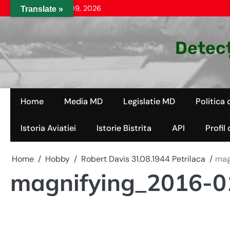
Skip
duminică, aug. 09, 2026
Translate »
to
content
Detecț
Home
Media MD
Legislatie MD
Politica 
Istoria Aviatiei
Istorie Bistrita
API
Profil
Home
Hobby
Robert Davis 31.08.1944 Petrilaca
mag
magnifying_2016-0