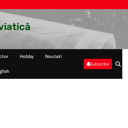
viatică
ctor
Hobby
Noutati
Subscribe
glish