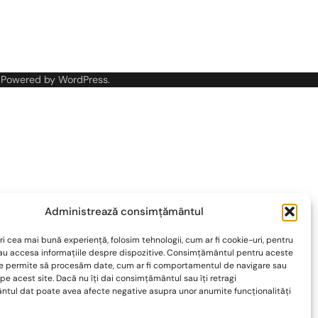
 Powered by
WordPress
.
Administrează consimțământul
ri cea mai bună experiență, folosim tehnologii, cum ar fi cookie-uri, pentru
sau accesa informațiile despre dispozitive. Consimțământul pentru aceste
ne permite să procesăm date, cum ar fi comportamentul de navigare sau
 pe acest site. Dacă nu îți dai consimțământul sau îți retragi
tul dat poate avea afecte negative asupra unor anumite funcționalități