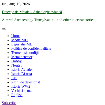
Skip
luni, aug. 10, 2026
to
Detecție de Metale – Arheologie aviatică
content
Aircraft Archaeology Transylvania…and other interwar stories!
Home
Media MD
Legislatie MD
Politica de confidentialitate
Termeni și condiții
Metal detector
Hobby
Noutati
Istoria Aviatiei
Istorie Bistrita
API
Profil de detectorist
Istoria WW2
Vechi si actual
English
Subscribe