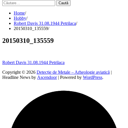
Caută
după:
Home
Hobby
Robert Davis 31.08.1944 Petrilaca
20150310_135559
20150310_135559
Navigare
Robert Davis 31.08.1944 Petrilaca
în
Copyright © 2026
Detecție de Metale – Arheologie aviatică
|
Headline News by
Ascendoor
| Powered by
WordPress
.
articole