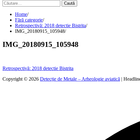
Caută
după:
Home
Fără categorie
Retrospectivă: 2018 detectie Bistrita
IMG_20180915_105948
IMG_20180915_105948
Navigare
Retrospectivă: 2018 detectie Bistrita
în
Copyright © 2026
Detecție de Metale – Arheologie aviatică
| Headli
articole