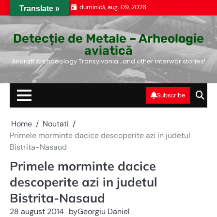
Skip
duminică, aug. 09, 2026
Translate »
to
content
Detecție de Metale – Arheologie
aviatică
Aircraft Archaeology Transylvania…and other interwar stories!
Subscribe
Home
Noutati
Primele morminte dacice descoperite azi in judetul
Bistrita-Nasaud
Primele morminte dacice
descoperite azi in judetul
Bistrita-Nasaud
28 august 2014
by
Georgiu Daniel