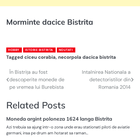
Morminte dacice Bistrita
HOBBY
ISTORIE BISTRITA
NOUTATI
Tagged
ciceu corabia
,
necorpola dacica bistrita
În Bistrița au fost
Intalnirea Nationala a
Navigare
descoperite monede de
detectoristilor din
în
pe vremea lui Burebista
Romania 2014
articole
Related Posts
Moneda argint poloneza 1624 langa Bistrita
Azi trebuia sa ajung intr-o zona unde erau stationati piloti de aviatie
germani, insa pe drum am hotarat sa raman…