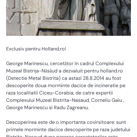
Exclusiv pentru Holland.ro!
George Marinescu, cercetător în cadrul Complexului
Muzeal Bistrița-Năsăud a dezvaluit pentru holland.ro
(Detectie Metal Bistrita) ca astazi 28.8.2014 au fost
descoperite doua morminte dacice de incineratie pe
raza localitatii Ciceu-Corabia, de catre expertii
Complexului Muzeal Bistrita-Nasaud, Corneliu Gaiu ,
George Marinescu si Radu Zagreanu.
Descoperirea este de o importanta covirsitoare: sunt
primele morminte dacice descoperite pe raza judetului
Bistrita-Nasaud dupa parerea cercetatorilor este