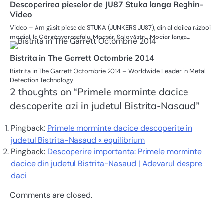
Descoperirea pieselor de JU87 Stuka langa Reghin-
Video
Video – Am găsit piese de STUKA (JUNKERS JU87), din al doilea război
modial, la Görgényoroszfalu, Mocsár, Solovăstru, Mociar langa…
Bistrita in The Garrett Octombrie 2014
Bistrita in The Garrett Octombrie 2014 – Worldwide Leader in Metal
Detection Technology
2 thoughts on “
Primele morminte dacice
descoperite azi in judetul Bistrita-Nasaud
”
Pingback:
Primele morminte dacice descoperite in
judetul Bistrita-Nasaud « equilibrium
Pingback:
Descoperire importanta: Primele morminte
dacice din judetul Bistrita-Nasaud | Adevarul despre
daci
Comments are closed.