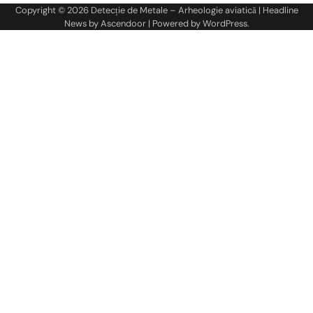
Copyright © 2026
Detecție de Metale – Arheologie aviatică
| Headline
News by
Ascendoor
| Powered by
WordPress
.