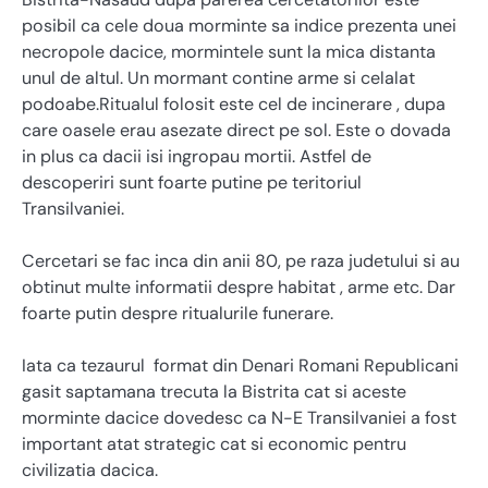
posibil ca cele doua morminte sa indice prezenta unei
necropole dacice, mormintele sunt la mica distanta
unul de altul. Un mormant contine arme si celalat
podoabe.Ritualul folosit este cel de incinerare , dupa
care oasele erau asezate direct pe sol. Este o dovada
in plus ca dacii isi ingropau mortii. Astfel de
descoperiri sunt foarte putine pe teritoriul
Transilvaniei.
Cercetari se fac inca din anii 80, pe raza judetului si au
obtinut multe informatii despre habitat , arme etc. Dar
foarte putin despre ritualurile funerare.
Iata ca tezaurul format din Denari Romani Republicani
gasit saptamana trecuta la Bistrita cat si aceste
morminte dacice dovedesc ca N-E Transilvaniei a fost
important atat strategic cat si economic pentru
civilizatia dacica.