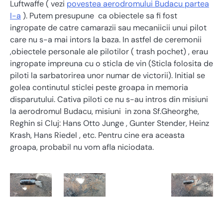
Luftwaffe ( vezi
povestea aerodromului Budacu partea
I-a
). Putem presupune ca obiectele sa fi fost
ingropate de catre camarazii sau mecaniicii unui pilot
care nu s-a mai intors la baza. In astfel de ceremonii
,obiectele personale ale pilotilor ( trash pochet) , erau
ingropate impreuna cu o sticla de vin (Sticla folosita de
piloti la sarbatorirea unor numar de victorii). Initial se
golea continutul sticlei peste groapa in memoria
disparutului. Cativa piloti ce nu s-au intros din misiuni
la aerodromul Budacu, misiuni in zona Sf.Gheorghe,
Reghin si Cluj: Hans Otto Junge , Gunter Stender, Heinz
Krash, Hans Riedel , etc. Pentru cine era aceasta
groapa, probabil nu vom afla niciodata.