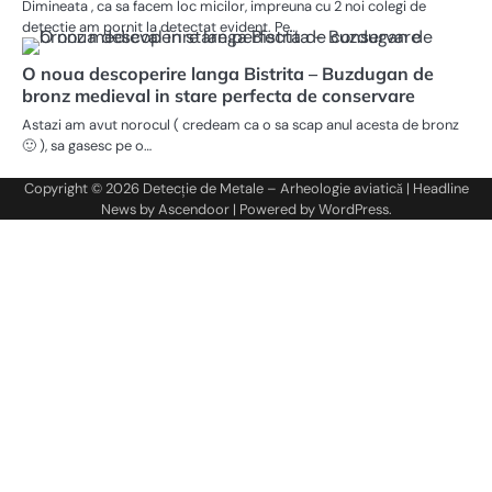
Dimineata , ca sa facem loc micilor, impreuna cu 2 noi colegi de
detectie am pornit la detectat evident. Pe…
O noua descoperire langa Bistrita – Buzdugan de
bronz medieval in stare perfecta de conservare
Astazi am avut norocul ( credeam ca o sa scap anul acesta de bronz
🙂 ), sa gasesc pe o…
Copyright © 2026
Detecție de Metale – Arheologie aviatică
| Headline
News by
Ascendoor
| Powered by
WordPress
.