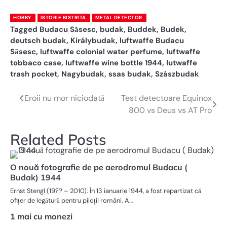
HOBBY
ISTORIE BISTRITA
METAL DETECTOR
Tagged
Budacu Săsesc
,
budak
,
Buddek
,
Budek
,
deutsch budak
,
Királybudak
,
luftwaffe Budacu
Săsesc
,
luftwaffe colonial water perfume
,
luftwaffe
tobbaco case
,
luftwaffe wine bottle 1944
,
lutwaffe
trash pocket
,
Nagybudak
,
ssas budak
,
Szászbudak
Eroii nu mor niciodată
Test detectoare Equinox
Navigare
800 vs Deus vs AT Pro
în
articole
Related Posts
O nouă fotografie de pe aerodromul Budacu (
Budak) 1944
Ernst Stengl (19?? – 2010). În 13 ianuarie 1944, a fost repartizat că
ofițer de legătură pentru piloții români. A…
1 mai cu monezi