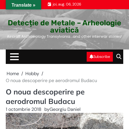
Skip
joi, aug. 06, 2026
Translate »
to
content
Detecție de Metale – Arheologie
aviatică
Aircraft Archaeology Transylvania…and other interwar stories!
Subscribe
Home
Hobby
O noua descoperire pe aerodromul Budacu
O noua descoperire pe
aerodromul Budacu
1 octombrie 2018
by
Georgiu Daniel