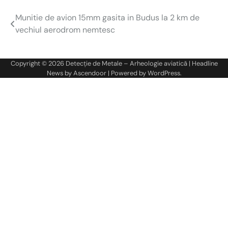
Munitie de avion 15mm gasita in Budus la 2 km de
Navigare
vechiul aerodrom nemtesc
în
articole
Copyright © 2026
Detecție de Metale – Arheologie aviatică
| Headline
News by
Ascendoor
| Powered by
WordPress
.