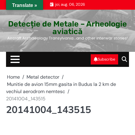
Skip
joi, aug. 06, 2026
Translate »
to
content
Detecție de Metale – Arheologie
aviatică
Aircraft Archaeology Transylvania…and other interwar stories!
Subscribe
Home
Metal detector
Munitie de avion 15mm gasita in Budus la 2 km de
vechiul aerodrom nemtesc
20141004_143515
20141004_143515