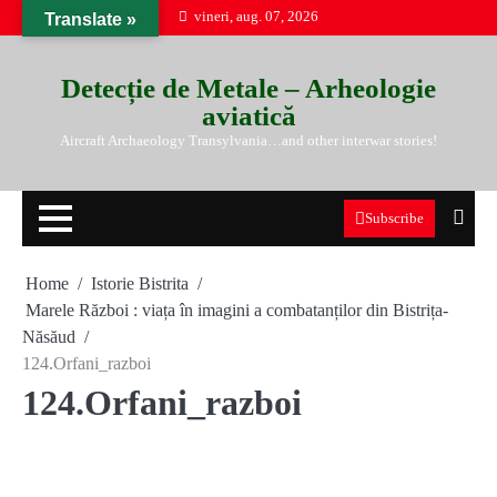
Skip
vineri, aug. 07, 2026
Translate »
to
content
Detecție de Metale – Arheologie
aviatică
Aircraft Archaeology Transylvania…and other interwar stories!
Subscribe
Home
Istorie Bistrita
Marele Război : viața în imagini a combatanților din Bistrița-
Năsăud
124.Orfani_razboi
124.Orfani_razboi