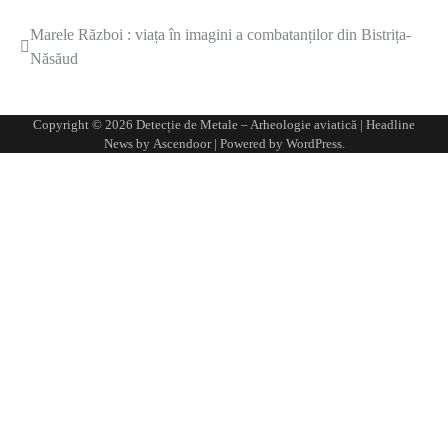
Marele Război : viața în imagini a combatanților din Bistrița-
Navigare
Năsăud
în
articole
Copyright © 2026
Detecție de Metale – Arheologie aviatică
| Headline
News by
Ascendoor
| Powered by
WordPress
.