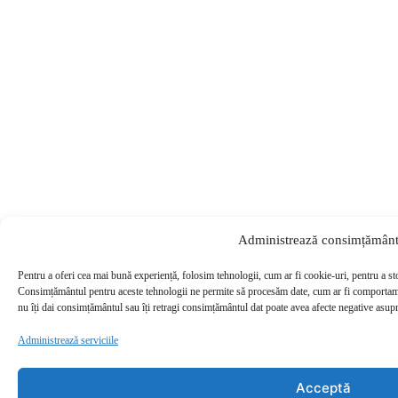
Administrează consimțământ
Pentru a oferi cea mai bună experiență, folosim tehnologii, cum ar fi cookie-uri, pentru a st
Consimțământul pentru aceste tehnologii ne permite să procesăm date, cum ar fi comportame
nu îți dai consimțământul sau îți retragi consimțământul dat poate avea afecte negative asupra
Administrează serviciile
Acceptă