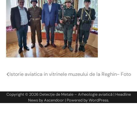
Istorie aviatica in vitrinele muzeului de la Reghin- Foto
Navigare
în
Copyright © 2026
Detecție de Metale – Arheologie aviatică
| Headline
articole
News by
Ascendoor
| Powered by
WordPress
.