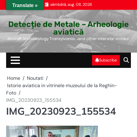
Skip
sâmbătă, aug. 08, 2026
Translate »
to
content
Detecție de Metale – Arheologie
aviatică
Aircraft Archaeology Transylvania…and other interwar stories!
Subscribe
Home
Noutati
Istorie aviatica in vitrinele muzeului de la Reghin-
Foto
IMG_20230923_155534
IMG_20230923_155534