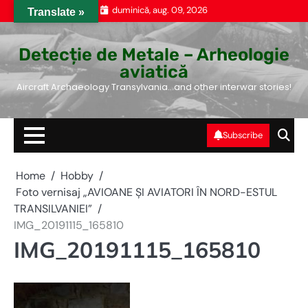
Skip
duminică, aug. 09, 2026
Translate »
to
content
Detecție de Metale – Arheologie
aviatică
Aircraft Archaeology Transylvania…and other interwar stories!
Subscribe
Home
Hobby
Foto vernisaj „AVIOANE ŞI AVIATORI ÎN NORD-ESTUL
TRANSILVANIEI”
IMG_20191115_165810
IMG_20191115_165810