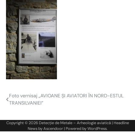
Foto vernisaj „AVIOANE ŞI AVIATORI ÎN NORD-ESTUL
Navigare
TRANSILVANIEI”
în
articole
Copyright © 2026
Detecție de Metale – Arheologie aviatică
| Headline
News by
Ascendoor
| Powered by
WordPress
.