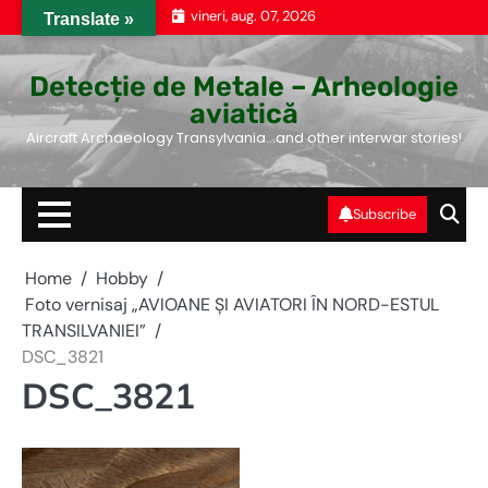
Skip
vineri, aug. 07, 2026
Translate »
to
content
Detecție de Metale – Arheologie
aviatică
Aircraft Archaeology Transylvania…and other interwar stories!
Subscribe
Home
Hobby
Foto vernisaj „AVIOANE ŞI AVIATORI ÎN NORD-ESTUL
TRANSILVANIEI”
DSC_3821
DSC_3821