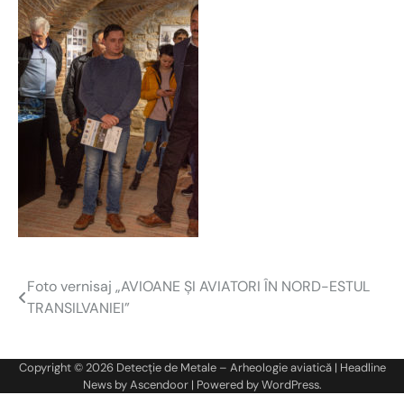
Foto vernisaj „AVIOANE ŞI AVIATORI ÎN NORD-ESTUL
Navigare
TRANSILVANIEI”
în
articole
Copyright © 2026
Detecție de Metale – Arheologie aviatică
| Headline
News by
Ascendoor
| Powered by
WordPress
.