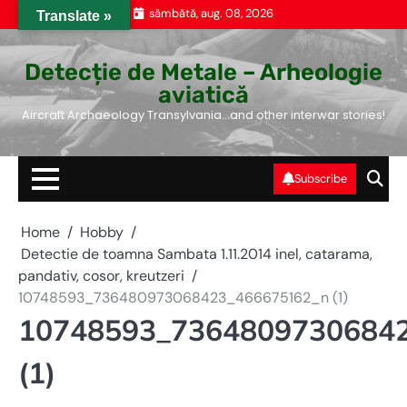
Skip
sâmbătă, aug. 08, 2026
Translate »
to
content
Detecție de Metale – Arheologie
aviatică
Aircraft Archaeology Transylvania…and other interwar stories!
Subscribe
Home
Hobby
Detectie de toamna Sambata 1.11.2014 inel, catarama,
pandativ, cosor, kreutzeri
10748593_736480973068423_466675162_n (1)
10748593_7364809730684
(1)