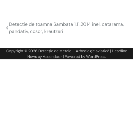
Detectie de toamna Sambata 1.11.2014 inel, catarama,
Navigare
pandativ, cosor, kreutzeri
în
articole
Copyright © 2026
Detecție de Metale – Arheologie aviatică
| Headline
News by
Ascendoor
| Powered by
WordPress
.