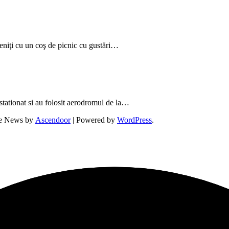
veniţi cu un coş de picnic cu gustări…
stationat si au folosit aerodromul de la…
ne News by
Ascendoor
| Powered by
WordPress
.