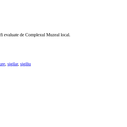
or fi evaluate de Complexul Muzeal local.
ure
,
sigilar
,
sigiliu