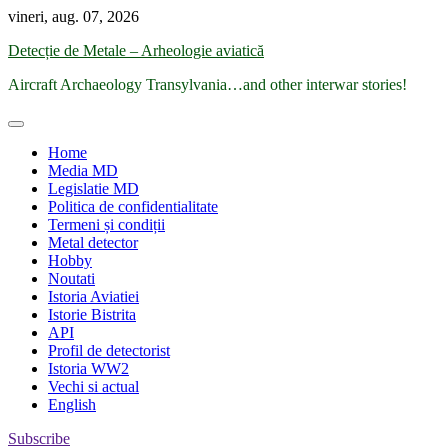
Skip
vineri, aug. 07, 2026
to
Detecție de Metale – Arheologie aviatică
content
Aircraft Archaeology Transylvania…and other interwar stories!
Home
Media MD
Legislatie MD
Politica de confidentialitate
Termeni și condiții
Metal detector
Hobby
Noutati
Istoria Aviatiei
Istorie Bistrita
API
Profil de detectorist
Istoria WW2
Vechi si actual
English
Subscribe