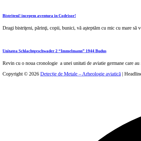
Bistriteni! incepem aventura in Codrisor!
Dragi bistriţeni, părinţi, copii, bunici, vă aşteptăm cu mic cu mare să 
Unitatea Schlachtgeschwader 2 “Immelmann” 1944 Budus
Revin cu o noua cronologie a unei unitati de aviatie germane care au 
Copyright © 2026
Detecție de Metale – Arheologie aviatică
| Headli