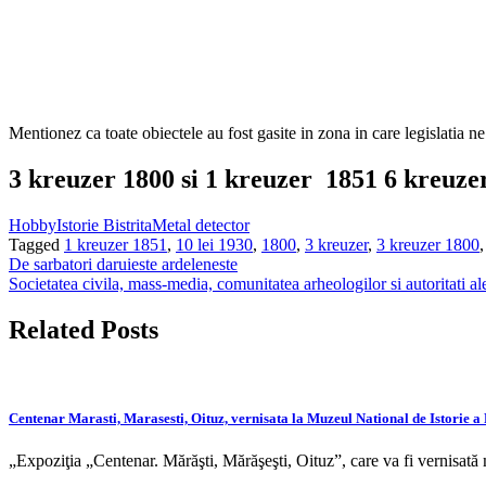
Mentionez ca toate obiectele au fost gasite in zona in care legislatia n
3 kreuzer 1800 si 1 kreuzer 1851 6 kreuze
Hobby
Istorie Bistrita
Metal detector
Tagged
1 kreuzer 1851
,
10 lei 1930
,
1800
,
3 kreuzer
,
3 kreuzer 1800
Navigare
De sarbatori daruieste ardeleneste
Societatea civila, mass-media, comunitatea arheologilor si aut
în
articole
Related Posts
Centenar Marasti, Marasesti, Oituz, vernisata la Muzeul National de Istorie 
„Expoziţia „Centenar. Mărăşti, Mărăşeşti, Oituz”, care va fi vernisată