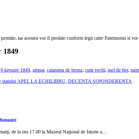
e permite, iar acestea vor fi predate conform legii catre Patrimoniu si v
r 1849
,
6 kreuzer 1849
,
amnar
,
catarama de bronz
,
cutit vechi
,
inel de fier
,
nast
oritati ale statului APEL LA ECHILIBRU, DECENTA SI PONDERENTA
a Romaniei
 marţi, de la ora 17.00 la Muzeul Naţional de Istorie a…