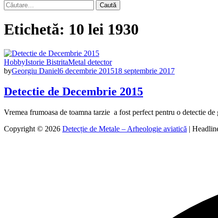
Caută
după:
Etichetă:
10 lei 1930
Hobby
Istorie Bistrita
Metal detector
by
Georgiu Daniel
6 decembrie 2015
18 septembrie 2017
Detectie de Decembrie 2015
Vremea frumoasa de toamna tarzie a fost perfect pentru o detectie d
Copyright © 2026
Detecție de Metale – Arheologie aviatică
| Headli