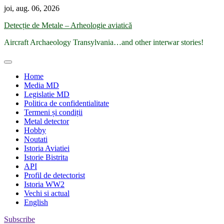
Skip
joi, aug. 06, 2026
to
Detecție de Metale – Arheologie aviatică
content
Aircraft Archaeology Transylvania…and other interwar stories!
Home
Media MD
Legislatie MD
Politica de confidentialitate
Termeni și condiții
Metal detector
Hobby
Noutati
Istoria Aviatiei
Istorie Bistrita
API
Profil de detectorist
Istoria WW2
Vechi si actual
English
Subscribe