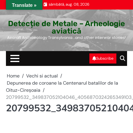
Skip
sâmbătă, aug. 08, 2026
Translate »
to
content
Detecție de Metale – Arheologie
aviatică
Aircraft Archaeology Transylvania…and other interwar stories!
Subscribe
Home
Vechi si actual
Depunerea de coroane la Centenarul batalilor de la
Oituz-Cireșoaia
20799532_349837052104046_4056870324265349103
20799532_3498370521040