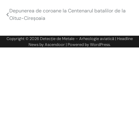
Depunerea de coroane la Centenarul batalilor de la
Navigare
Oituz-Cireșoaia
în
articole
Copyright © 2026
Detecție de Metale – Arheologie aviatică
| Headline
News by
Ascendoor
| Powered by
WordPress
.