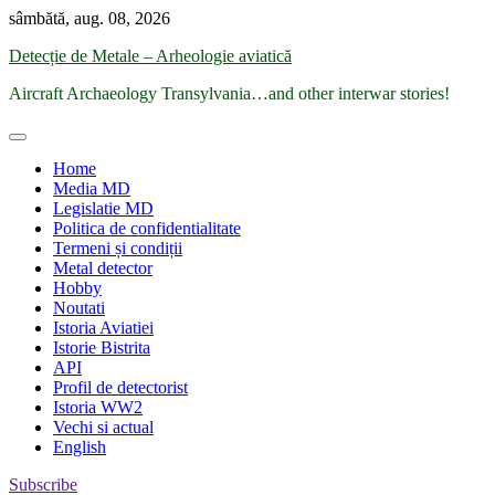
Skip
sâmbătă, aug. 08, 2026
to
Detecție de Metale – Arheologie aviatică
content
Aircraft Archaeology Transylvania…and other interwar stories!
Home
Media MD
Legislatie MD
Politica de confidentialitate
Termeni și condiții
Metal detector
Hobby
Noutati
Istoria Aviatiei
Istorie Bistrita
API
Profil de detectorist
Istoria WW2
Vechi si actual
English
Subscribe