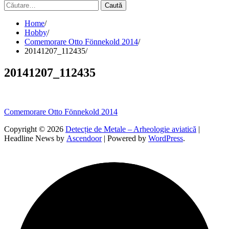
Caută
după:
Home
Hobby
Comemorare Otto Fönnekold 2014
20141207_112435
20141207_112435
Navigare
Comemorare Otto Fönnekold 2014
în
Copyright © 2026
Detecție de Metale – Arheologie aviatică
|
Headline News by
Ascendoor
| Powered by
WordPress
.
articole