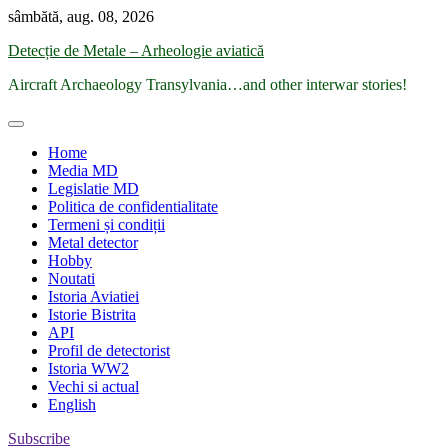
Skip
sâmbătă, aug. 08, 2026
to
Detecție de Metale – Arheologie aviatică
content
Aircraft Archaeology Transylvania…and other interwar stories!
Home
Media MD
Legislatie MD
Politica de confidentialitate
Termeni și condiții
Metal detector
Hobby
Noutati
Istoria Aviatiei
Istorie Bistrita
API
Profil de detectorist
Istoria WW2
Vechi si actual
English
Subscribe