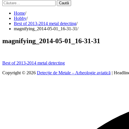
Caută
după:
Home
Hobby
Best of 2013-2014 metal detecting
magnifying_2014-05-01_16-31-31
magnifying_2014-05-01_16-31-31
Navigare
Best of 2013-2014 metal detecting
în
Copyright © 2026
Detecție de Metale – Arheologie aviatică
| Headli
articole