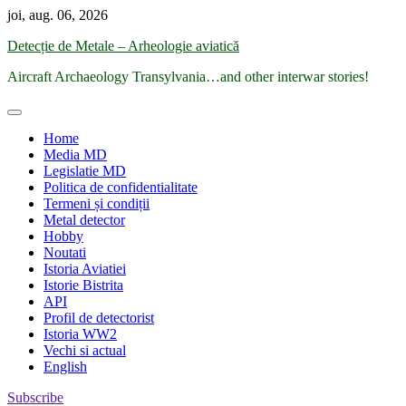
Skip
joi, aug. 06, 2026
to
Detecție de Metale – Arheologie aviatică
content
Aircraft Archaeology Transylvania…and other interwar stories!
Home
Media MD
Legislatie MD
Politica de confidentialitate
Termeni și condiții
Metal detector
Hobby
Noutati
Istoria Aviatiei
Istorie Bistrita
API
Profil de detectorist
Istoria WW2
Vechi si actual
English
Subscribe