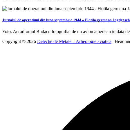
Jurnalul de operatiuni din luna septembrie 1944 – Flotila germana Jagdges
Foto: Aerodromul Budacu fotografiat de un avion american in data de
Copyright © 2026
Detecție de Metale – Arheologie aviatică
| Headli