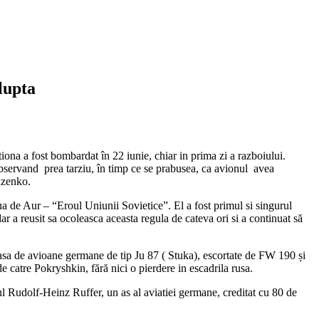
lupta
na a fost bombardat în 22 iunie, chiar in prima zi a razboiului.
 observand prea tarziu, în timp ce se prabusea, ca avionul avea
dzenko.
aua de Aur – “Eroul Uniunii Sovietice”. El a fost primul si singurul
 dar a reusit sa ocoleasca aceasta regula de cateva ori si a continuat să
roasa de avioane germane de tip Ju 87 ( Stuka), escortate de FW 190 și
e catre Pokryshkin, fără nici o pierdere in escadrila rusa.
 Rudolf-Heinz Ruffer, un as al aviatiei germane, creditat cu 80 de