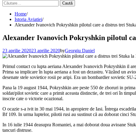
Caută
după:
Home
Istoria Aviatiei
Alexander Ivanovich Pokryshkin pilotul care a distrus trei Stuka 
Alexander Ivanovich Pokryshkin pilotul care
23 aprilie 2020
23 aprilie 2020
by
Georgiu Daniel
Primul contact cu lupta aeriana Alexander Ivanovich Pokryshkin il are
Prima sa implicare în lupta aeriana a fost un dezastru. Văzând un avion
desenate stele sovietice rosii pe aripi. Era un bombardier sovietic SU
Pana la 19 august 1944, Pokryshkin are peste 550 de zboruri in prima lin
soldat/pilot sovietic care a primit aceasta distinctie, de trei ori în timp
inscrie cate o victorie ocazional.
O ocazie s-a ivit in 30 mai 1944, in apropiere de Iasi. Întrega escadr
Bf 109. In urma luptelor, pilotii rusi au sustinut că au doborat cinci S
In 16 iulie 1944 deasupra Romaniei, a mai doborat doua avioane Stuka 
tancuri distruse.