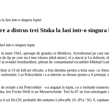
la Iasi intr-o singura lupta
 a distrus trei Stuka la Iasi intr-o singura 
 in iunie 1941, aproape de granita cu Moldova. Aerodromul pe care statio
 de tip pe care nu-l mai văzuse până atunci, el a atacat și l-a doborat,
-2 al aviatiei bombardiere, pilotat de comandantul escadrilei Mikhail Gu
ie si 53 de kill-uri oficiale, a fost dinstins pentru a treia oara cu Ste
ul razboiului. Lui Pokryshkin i s-a interzis sa zboare pentru a fi protejat,
ila de aviație a lui Pokryshkin s-a angajat in lupta, cu o formatie nume
tuka, trei Focke-Wulf si un Messerschmitt. Trei Ju 87 au fost omologate d
si un Hs129, probabil din unitatea Luftwaffe 10. (Pz) / SG 9, capitanul