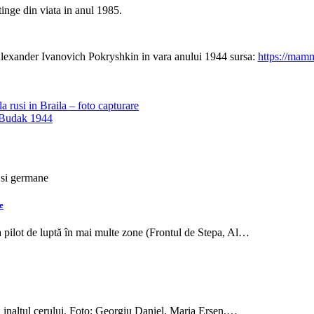
tinge din viata in anul 1985.
Alexander Ivanovich Pokryshkin in vara anului 1944 sursa:
https://mam
 rusi in Braila – foto capturare
s Budak 1944
e
 pilot de luptă în mai multe zone (Frontul de Stepa, Al…
n inaltul cerului. Foto: Georgiu Daniel, Maria Ersen,…