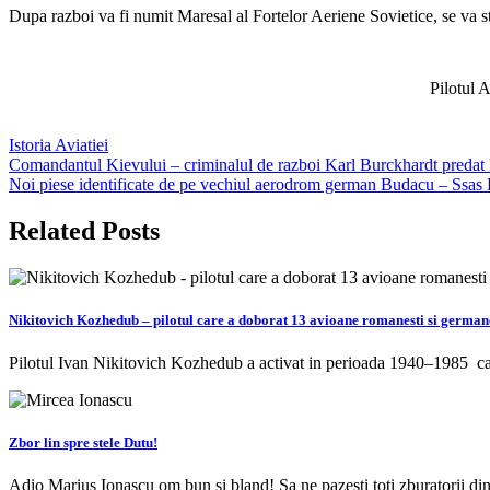
Dupa razboi va fi numit Maresal al Fortelor Aeriene Sovietice, se va s
Pilotul 
Istoria Aviatiei
Navigare
Comandantul Kievului – criminalul de razboi Karl Burckhardt predat la
Noi piese identificate de pe vechiul aerodrom german Budacu – Ssa
în
articole
Related Posts
Nikitovich Kozhedub – pilotul care a doborat 13 avioane romanesti si german
Pilotul Ivan Nikitovich Kozhedub a activat in perioada 1940–1985 ca
Zbor lin spre stele Dutu!
Adio Marius Ionascu om bun si bland! Sa ne pazesti toti zburatorii di