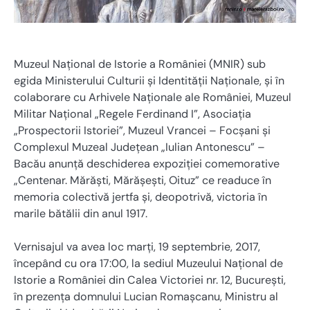
Muzeul Naţional de Istorie a României (MNIR) sub
egida Ministerului Culturii și Identității Naționale, și în
colaborare cu Arhivele Naționale ale României, Muzeul
Militar Național „Regele Ferdinand I”, Asociația
„Prospectorii Istoriei”, Muzeul Vrancei – Focșani și
Complexul Muzeal Județean „Iulian Antonescu” –
Bacău anunță deschiderea expoziției comemorative
„Centenar. Mărăști, Mărășești, Oituz” ce readuce în
memoria colectivă jertfa și, deopotrivă, victoria în
marile bătălii din anul 1917.
Vernisajul va avea loc marți, 19 septembrie, 2017,
începând cu ora 17:00, la sediul Muzeului Național de
Istorie a României din Calea Victoriei nr. 12, București,
în prezența domnului Lucian Romașcanu, Ministru al