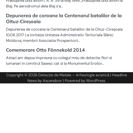
Prăbuşirea unui avion I. A. R. 39 la Blaj 1946 „Prăbuşirea unui avion la
Blaj. Pe aerodromul dela Blaj s’a…
Depunerea de coroane la Centenarul batalilor de la
Oituz-Cireșoaia
Depunerea de coroane la Centenarul batalilor de la Oituz-Cireșoaia
10.08.2017 La invitația Unitatea Administrativ Teritoriala Slănic
Moldova, membrii Asiociatia Prospectorii…
Comemorare Otto Fönnekold 2014
Astazi am depus impreuna cu colegul meu de detectie, flori si
lumanari in cimitirul Sasesc cat si la Monumentul Eroilor…
Copyright © 2026
Detecție de Metale – Arheologie aviatică
| Headline
News by
Ascendoor
| Powered by
WordPress
.