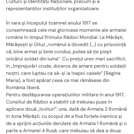
Culturii și Identității Naționale, precum și a
reprezentanților instituțiilor organizatoare.
În vara și începutul toamnei anului 1917 se
consemnează cele mai glorioase momente ale armatei
române în timpul Primului Război Mondial. La Mărăști,
Mărășești și Oituz „românul a dovedit (…) cu prisosinţă
că, bine armat şi bine condus, putea să ţie piept
oricărui soldat din lume”. Cu prețul unor mari sacrificii,
în „împrejurări crude, dureros de amare pentru soldații
noștri, care luptau ca să-și ia înapoi casele” (Regina
Maria), a fost apărat ceea ce mai rămăsese din
România liberă.
Pentru desfășurarea operațiunilor militare în anul 1917,
Consiliul de Război a stabilit că trebuiau puse în
aplicare două „lovituri”: una, dată de Armata 2 Română
în zona Mărăști, cu scopul de a fixa forțele inamice și
de a sprijini acțiunile derulate de Armata 1 Română și o
parte a Armatei 4 Rusă, care trebuiau să dea a doua