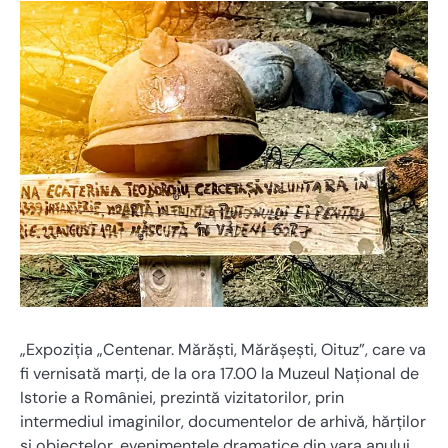
„Expoziţia „Centenar. Mărăşti, Mărăşeşti, Oituz”, care va
fi vernisată marţi, de la ora 17.00 la Muzeul Naţional de
Istorie a României, prezintă vizitatorilor, prin
intermediul imaginilor, documentelor de arhivă, hărţilor
şi obiectelor, evenimentele dramatice din vara anului