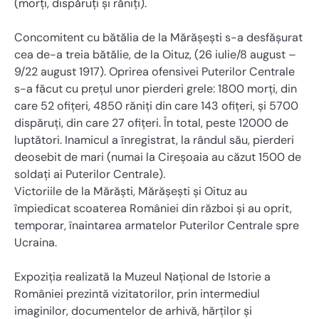
(morţi, dispăruţi şi răniţi).
Concomitent cu bătălia de la Mărășești s-a desfășurat
cea de-a treia bătălie, de la Oituz, (26 iulie/8 august –
9/22 august 1917). Oprirea ofensivei Puterilor Centrale
s-a făcut cu prețul unor pierderi grele: 1800 morți, din
care 52 ofițeri, 4850 răniți din care 143 ofițeri, și 5700
dispăruți, din care 27 ofițeri. În total, peste 12000 de
luptători. Inamicul a înregistrat, la rândul său, pierderi
deosebit de mari (numai la Cireșoaia au căzut 1500 de
soldați ai Puterilor Centrale).
Victoriile de la Mărăști, Mărășești și Oituz au
împiedicat scoaterea României din război și au oprit,
temporar, înaintarea armatelor Puterilor Centrale spre
Ucraina.
Expoziția realizată la Muzeul Național de Istorie a
României prezintă vizitatorilor, prin intermediul
imaginilor, documentelor de arhivă, hărților și