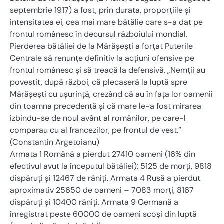
septembrie 1917) a fost, prin durata, proporţiile şi
intensitatea ei, cea mai mare bătălie care s-a dat pe
frontul românesc în decursul războiului mondial.
Pierderea bătăliei de la Mărășești a forțat Puterile
Centrale să renunțe definitiv la acțiuni ofensive pe
frontul românesc și să treacă la defensivă. „Nemţii au
povestit, după război, că plecaseră la luptă spre
Mărăşeşti cu uşurinţă, crezând că au în faţa lor oamenii
din toamna precedentă şi că mare le-a fost mirarea
izbindu-se de noul avânt al românilor, pe care-l
comparau cu al francezilor, pe frontul de vest.”
(Constantin Argetoianu)
Armata 1 Română a pierdut 27410 oameni (16% din
efectivul avut la începutul bătăliei): 5125 de morţi, 9818
dispăruţi şi 12467 de răniţi. Armata 4 Rusă a pierdut
aproximativ 25650 de oameni – 7083 morţi, 8167
dispăruţi și 10400 răniţi. Armata 9 Germană a
înregistrat peste 60000 de oameni scoşi din luptă