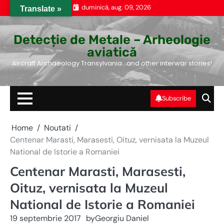
Skip
duminică, aug. 09, 2026
Translate »
to
content
Detecție de Metale – Arheologie
aviatică
Aircraft Archaeology Transylvania…and other interwar stories!
Subscribe
Home
Noutati
Centenar Marasti, Marasesti, Oituz, vernisata la Muzeul
National de Istorie a Romaniei
Centenar Marasti, Marasesti,
Oituz, vernisata la Muzeul
National de Istorie a Romaniei
19 septembrie 2017
by
Georgiu Daniel