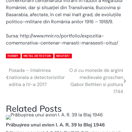
comemorării centenarului intrării în război a Regatului
României, dar și situației din Transilvania, Bucovina și
Basarabia, afectate, în cel mai înalt grad, de evoluțiile
politico-militare din România anilor 1916 – 1918/9.
Sursa: http://www.mnir.ro/portfolio/expozitia-
comemorativa-centenar-marasti-marasesti-oituz/
HOBBY
METAL DETECTOR
NOUTATI
Posada – Intalnirea
O zi cu monede de argint
Navigare
nationala a detectoristilor
medievale groschen
în
editia a IV-a 2017
Gabor Bethlen si poltura
1744
articole
Related Posts
Prăbuşirea unui avion I. A. R. 39 la Blaj 1946