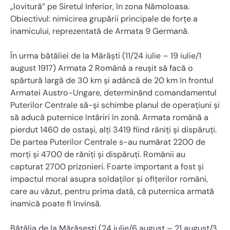
„lovitură” pe Siretul Inferior, în zona Nămoloasa.
Obiectivul: nimicirea grupării principale de forțe a
inamicului, reprezentată de Armata 9 Germană.
În urma bătăliei de la Mărăști (11/24 iulie – 19 iulie/1
august 1917) Armata 2 Română a reușit să facă o
spărtură largă de 30 km și adâncă de 20 km în frontul
Armatei Austro-Ungare, determinând comandamentul
Puterilor Centrale să-și schimbe planul de operațiuni și
să aducă puternice întăriri în zonă. Armata română a
pierdut 1460 de ostași, alți 3419 fiind răniți și dispăruți.
De partea Puterilor Centrale s-au numărat 2200 de
morți și 4700 de răniți și dispăruți. Românii au
capturat 2700 prizonieri. Foarte important a fost și
impactul moral asupra soldaților și ofițerilor români,
care au văzut, pentru prima dată, că puternica armată
inamică poate fi învinsă.
Bătălia de la Mărăşeşti (24 iulie/6 august – 21 august/3