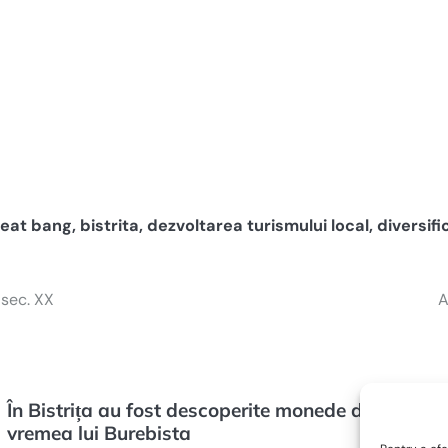
eat bang
,
bistrita
,
dezvoltarea turismului local
,
diversifi
 sec. XX
A
În Bistrița au fost descoperite monede de pe
vremea lui Burebista