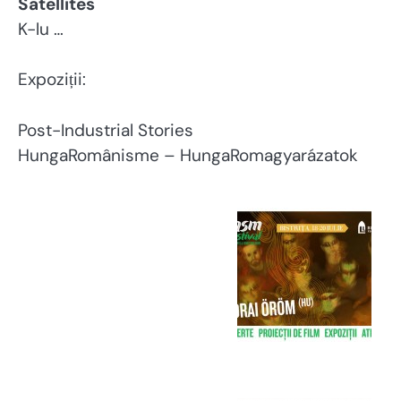
Satellites
K-lu …
Expoziții:
Post-Industrial Stories
HungaRomânisme – HungaRomagyarázatok