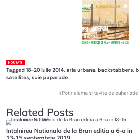
NOUTATI
Tagged
18-20 iulie 2014
,
aria urbana
,
backstabbers
,
b
satellites
,
suie paparude
Potir alama si tavita de euharistie
Navigare
în
Related Posts
articole
Intalnirea Nationala de la Bran editia a 6-a in
13-15 septembrie 2019