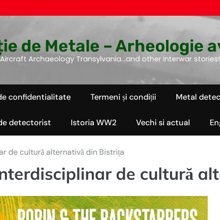
ie de Metale – Arheologie a
Aircraft Archaeology Transylvania…and other interwar stories!
de confidentialitate
Termeni și condiții
Metal detec
 de detectorist
Istoria WW2
Vechi si actual
En
r de cultură alternativă din Bistrița
terdisciplinar de cultură alt