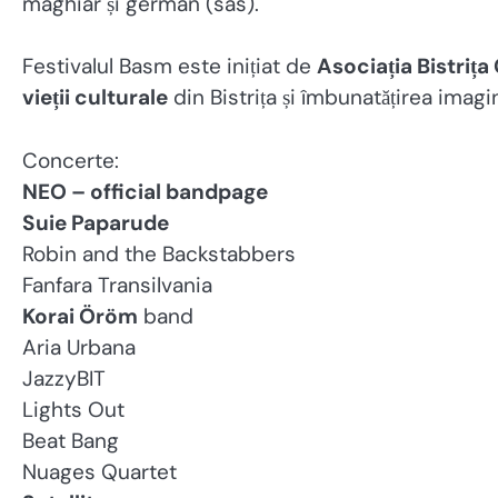
maghiar și german (sas).
Festivalul Basm este inițiat de
Asociația Bistrița
vieții culturale
din Bistrița și îmbunatățirea imagin
Concerte:
NEO – official bandpage
Suie Paparude
Robin and the Backstabbers
Fanfara Transilvania
Korai Öröm
band
Aria Urbana
JazzyBIT
Lights Out
Beat Bang
Nuages Quartet