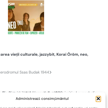
carea vieții culturale
,
jazzybit
,
Korai Öröm
,
neo
,
erodromul Ssas Budak 1944
Administrează consimțământul
Povestea pilotului înmormântat în cimitirul
evanghelic din Bistrița – Waldemar Keller 1930