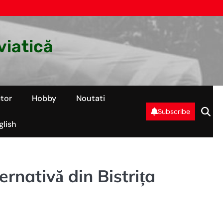
viatică
tor
Hobby
Noutati
Subscribe
glish
ernativă din Bistrița