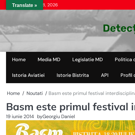
Skip
sâmbătă, aug. 08, 2026
Translate »
to
content
Detecț
Home
Media MD
Legislatie MD
Politica 
Istoria Aviatiei
Istorie Bistrita
API
Profil
Home
Noutati
Basm este primul festival interdisciplina
Basm este primul festival in
19 iunie 2014
by
Georgiu Daniel