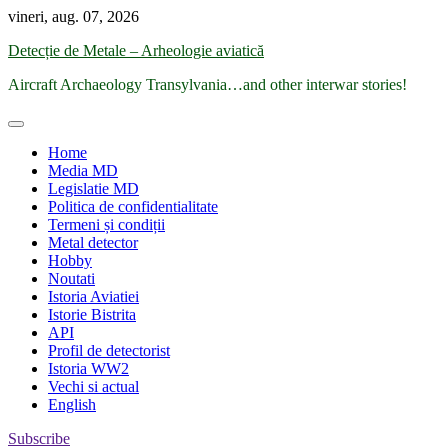
Skip
vineri, aug. 07, 2026
to
Detecție de Metale – Arheologie aviatică
content
Aircraft Archaeology Transylvania…and other interwar stories!
Home
Media MD
Legislatie MD
Politica de confidentialitate
Termeni și condiții
Metal detector
Hobby
Noutati
Istoria Aviatiei
Istorie Bistrita
API
Profil de detectorist
Istoria WW2
Vechi si actual
English
Subscribe