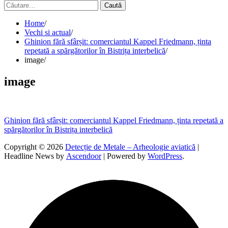
Caută
după:
Home
Vechi si actual
Ghinion fără sfârșit: comerciantul Kappel Friedmann, ținta
repetată a spărgătorilor în Bistrița interbelică
image
image
Navigare
Ghinion fără sfârșit: comerciantul Kappel Friedmann, ținta repetată a
spărgătorilor în Bistrița interbelică
în
Copyright © 2026
Detecție de Metale – Arheologie aviatică
|
articole
Headline News by
Ascendoor
| Powered by
WordPress
.