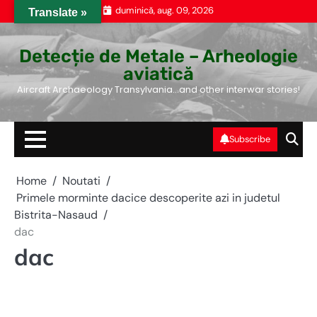
Skip
duminică, aug. 09, 2026
Translate »
to
content
Detecție de Metale – Arheologie
aviatică
Aircraft Archaeology Transylvania…and other interwar stories!
Subscribe
Home
Noutati
Primele morminte dacice descoperite azi in judetul
Bistrita-Nasaud
dac
dac