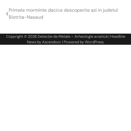
Primele morminte dacice descoperite azi in judetul
Navigare
Bistrita-Nasaud
în
articole
Copyright © 2026
Detecție de Metale – Arheologie aviatică
| Headline
News by
Ascendoor
| Powered by
WordPress
.