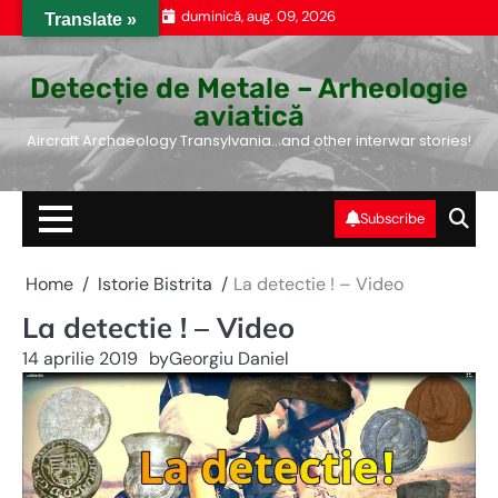
Skip
duminică, aug. 09, 2026
Translate »
to
content
Detecție de Metale – Arheologie
aviatică
Aircraft Archaeology Transylvania…and other interwar stories!
Subscribe
Home
Istorie Bistrita
La detectie ! – Video
La detectie ! – Video
14 aprilie 2019
by
Georgiu Daniel