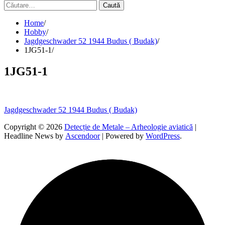
Caută
după:
Home
Hobby
Jagdgeschwader 52 1944 Budus ( Budak)
1JG51-1
1JG51-1
Navigare
Jagdgeschwader 52 1944 Budus ( Budak)
în
Copyright © 2026
Detecție de Metale – Arheologie aviatică
|
Headline News by
Ascendoor
| Powered by
WordPress
.
articole