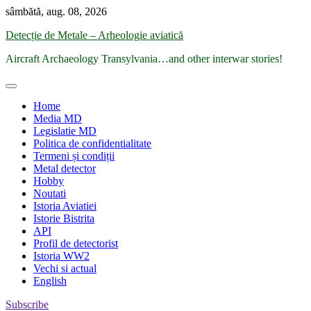
Skip
sâmbătă, aug. 08, 2026
to
Detecție de Metale – Arheologie aviatică
content
Aircraft Archaeology Transylvania…and other interwar stories!
Home
Media MD
Legislatie MD
Politica de confidentialitate
Termeni și condiții
Metal detector
Hobby
Noutati
Istoria Aviatiei
Istorie Bistrita
API
Profil de detectorist
Istoria WW2
Vechi si actual
English
Subscribe