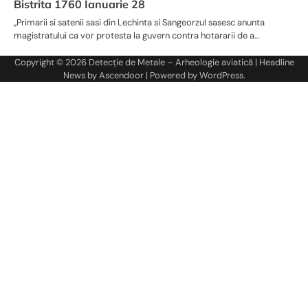
Bistrita 1760 Ianuarie 28
„Primarii si satenii sasi din Lechinta si Sangeorzul sasesc anunta
magistratului ca vor protesta la guvern contra hotararii de a…
Copyright © 2026
Detecție de Metale – Arheologie aviatică
| Headline
News by
Ascendoor
| Powered by
WordPress
.