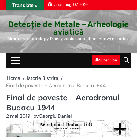
Skip
vineri, aug. 07, 2026
Translate »
to
content
Detecție de Metale – Arheologie
aviatică
Aircraft Archaeology Transylvania…and other interwar stories!
Subscribe
Home
Istorie Bistrita
Final de poveste – Aerodromul Budacu 1944
Final de poveste – Aerodromul
Budacu 1944
2 mai 2019
by
Georgiu Daniel