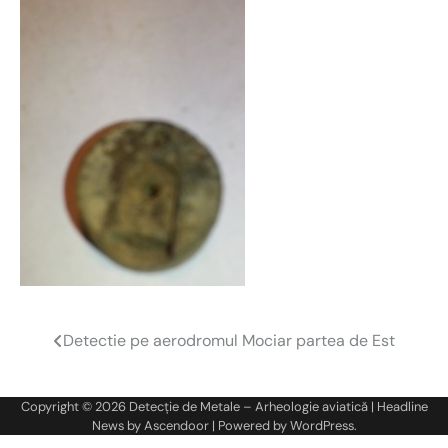
Detectie pe aerodromul Mociar partea de Est
Navigare
în
Copyright © 2026
Detecție de Metale – Arheologie aviatică
| Headline
articole
News by
Ascendoor
| Powered by
WordPress
.