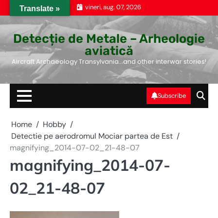
Skip
vineri, aug. 07, 2026
Translate »
to
content
Detecție de Metale – Arheologie
aviatică
Aircraft Archaeology Transylvania…and other interwar stories!
Subscribe
Home
Hobby
Detectie pe aerodromul Mociar partea de Est
magnifying_2014-07-02_21-48-07
magnifying_2014-07-
02_21-48-07