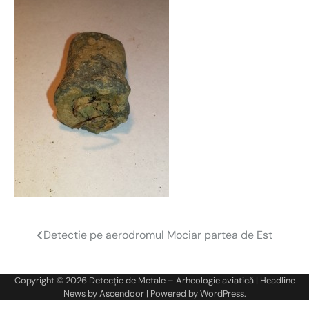
Detectie pe aerodromul Mociar partea de Est
Navigare
în
Copyright © 2026
Detecție de Metale – Arheologie aviatică
| Headline
articole
News by
Ascendoor
| Powered by
WordPress
.