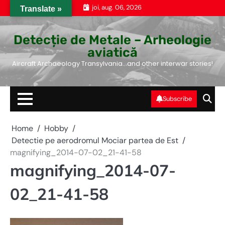
Skip
joi, aug. 06, 2026
Translate »
to
content
Detecție de Metale – Arheologie
aviatică
Aircraft Archaeology Transylvania…and other interwar stories!
Subscribe
Home
Hobby
Detectie pe aerodromul Mociar partea de Est
magnifying_2014-07-02_21-41-58
magnifying_2014-07-
02_21-41-58