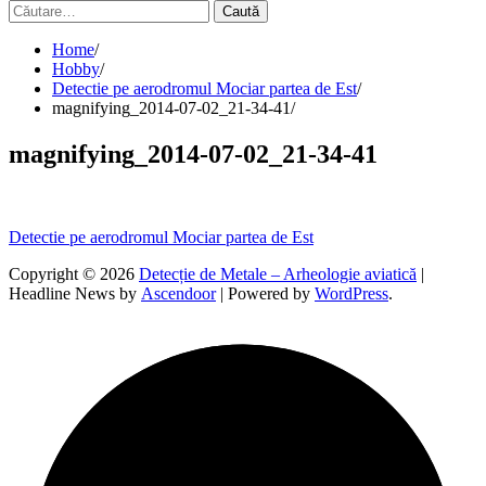
Caută
după:
Home
Hobby
Detectie pe aerodromul Mociar partea de Est
magnifying_2014-07-02_21-34-41
magnifying_2014-07-02_21-34-41
Navigare
Detectie pe aerodromul Mociar partea de Est
în
Copyright © 2026
Detecție de Metale – Arheologie aviatică
|
Headline News by
Ascendoor
| Powered by
WordPress
.
articole