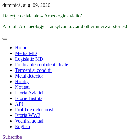
Skip
duminică, aug. 09, 2026
to
Detecție de Metale – Arheologie aviatică
content
Aircraft Archaeology Transylvania…and other interwar stories!
Home
Media MD
Legislatie MD
Politica de confidentialitate
Termeni și condiții
Metal detector
Hobby
Noutati
Istoria Aviatiei
Istorie Bistrita
API
Profil de detectorist
Istoria WW2
Vechi si actual
English
Subscribe