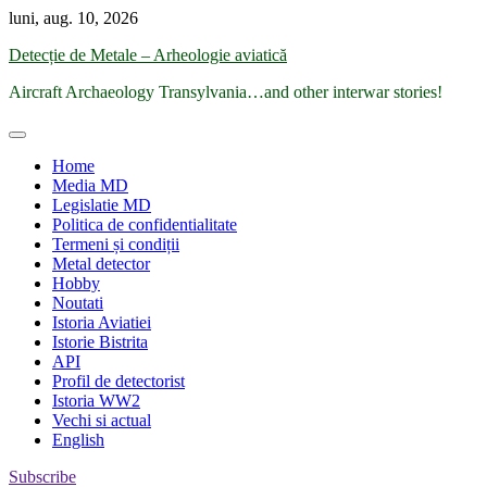
Skip
luni, aug. 10, 2026
to
Detecție de Metale – Arheologie aviatică
content
Aircraft Archaeology Transylvania…and other interwar stories!
Home
Media MD
Legislatie MD
Politica de confidentialitate
Termeni și condiții
Metal detector
Hobby
Noutati
Istoria Aviatiei
Istorie Bistrita
API
Profil de detectorist
Istoria WW2
Vechi si actual
English
Subscribe