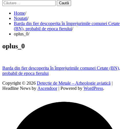
Caută
după:
Home
Noutati
Barda din fier descoperita în împrejurimile comunei Cetate
(BN), probabil de epoca fierului
oplus_0
oplus_0
Navigare
Barda din fier descoperita în împrejurimile comunei Cetate (BN),
probabil de epoca fierului
în
Copyright © 2026
Detecție de Metale – Arheologie aviatică
|
articole
Headline News by
Ascendoor
| Powered by
WordPress
.