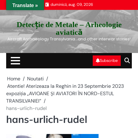
Skip
duminică, aug. 09, 2026
Translate »
to
content
Detecție de Metale – Arheologie
aviatică
Aircraft Archaeology Transylvania…and other interwar stories!
Subscribe
Home
Noutati
Atentie! Aterizeaza la Reghin in 23 Septembrie 2023
expoziția „AVIOANE ŞI AVIATORI ÎN NORD-ESTUL
TRANSILVANIEI”
hans-urlich-rudel
hans-urlich-rudel