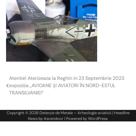
Atentie! Aterizeaza la Reghin in 23 Septembrie 2023
Navigare
expoziția „AVIOANE ŞI AVIATORI ÎN NORD-ESTUL
în
TRANSILVANIEI”
articole
Copyright © 2026
Detecție de Metale – Arheologie aviatică
| Headline
News by
Ascendoor
| Powered by
WordPress
.