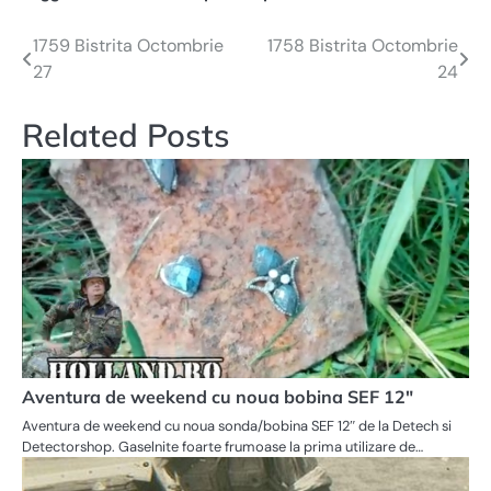
1759 Bistrita Octombrie
1758 Bistrita Octombrie
Navigare
27
24
în
articole
Related Posts
Aventura de weekend cu noua bobina SEF 12″
Aventura de weekend cu noua sonda/bobina SEF 12″ de la Detech si
Detectorshop. Gaselnite foarte frumoase la prima utilizare de…