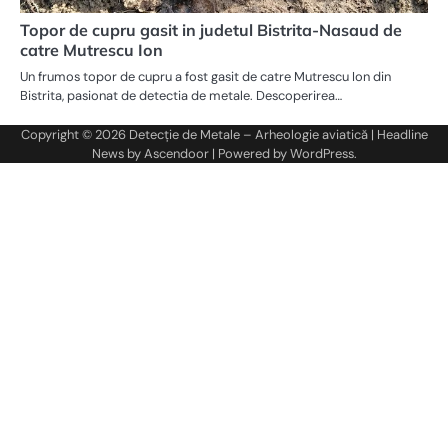
Topor de cupru gasit in judetul Bistrita-Nasaud de
catre Mutrescu Ion
Un frumos topor de cupru a fost gasit de catre Mutrescu Ion din
Bistrita, pasionat de detectia de metale. Descoperirea…
Copyright © 2026
Detecție de Metale – Arheologie aviatică
| Headline
News by
Ascendoor
| Powered by
WordPress
.