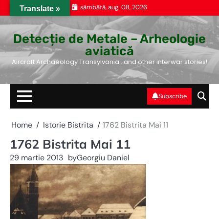
Skip
sâmbătă, aug. 08, 2026
Translate »
to
content
Detecție de Metale – Arheologie
aviatică
Aircraft Archaeology Transylvania…and other interwar stories!
Subscribe
Home
Istorie Bistrita
1762 Bistrita Mai 11
1762 Bistrita Mai 11
29 martie 2013
by
Georgiu Daniel