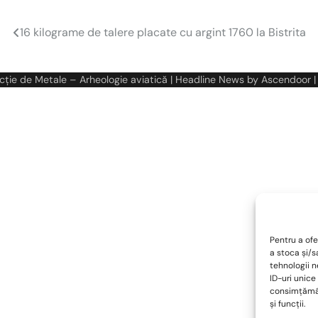
16 kilograme de talere placate cu argint 1760 la Bistrita
cție de Metale – Arheologie aviatică
| Headline News by
Ascendoor
|
Pentru a ofe
a stoca și/
tehnologii 
ID-uri unice
consimțămân
și funcții.