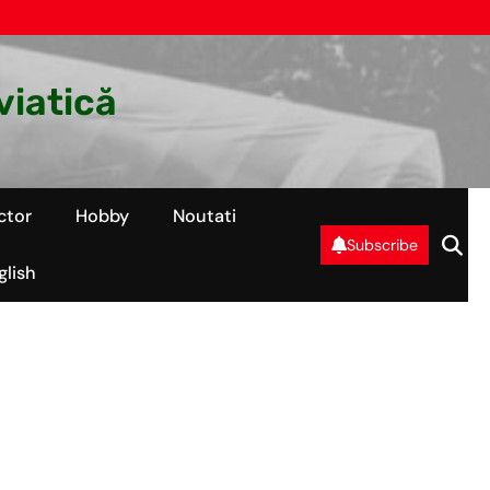
viatică
ctor
Hobby
Noutati
Subscribe
glish