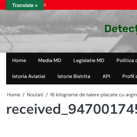
Skip
joi, aug. 06, 2026
Translate »
to
content
Detecț
Home
Media MD
Legislatie MD
Politica 
Istoria Aviatiei
Istorie Bistrita
API
Profil
Home
Noutati
16 kilograme de talere placate cu argint
received_9470017