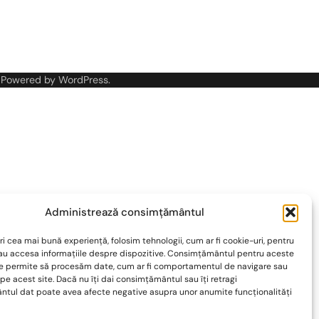
 Powered by
WordPress
.
Administrează consimțământul
ri cea mai bună experiență, folosim tehnologii, cum ar fi cookie-uri, pentru
sau accesa informațiile despre dispozitive. Consimțământul pentru aceste
ne permite să procesăm date, cum ar fi comportamentul de navigare sau
 pe acest site. Dacă nu îți dai consimțământul sau îți retragi
tul dat poate avea afecte negative asupra unor anumite funcționalități