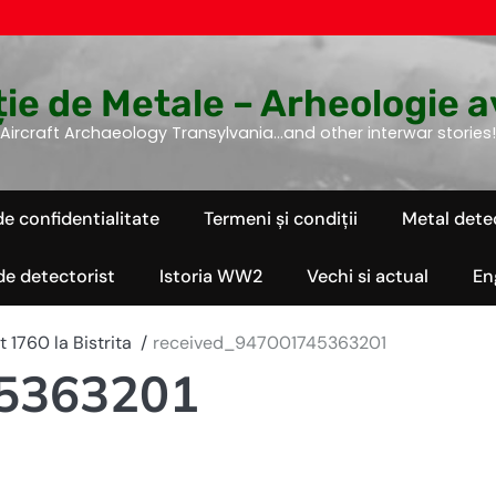
ie de Metale – Arheologie a
Aircraft Archaeology Transylvania…and other interwar stories!
de confidentialitate
Termeni și condiții
Metal dete
 de detectorist
Istoria WW2
Vechi si actual
En
 1760 la Bistrita
received_947001745363201
45363201